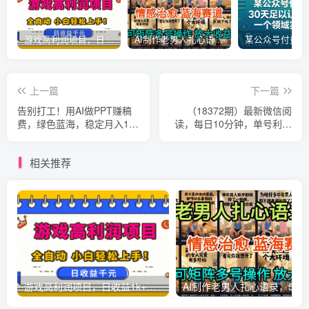
游戏高利润项目，日收益1k+，全自动，无需值守，解放双手，小白轻松上手【揭秘】
AI制作老男人扎心语录，5分钟一条，操作简单，流量非常大，保姆级教程
上一篇
下一篇
告别打工！用AI做PPT赚稿
（18372期）最新微信阅
费，绿色蓝海，稳定月入1-
读，每日10分钟，单号利润
2W，永不失业副业！
150+，可批量放大操作，简
单0成本
相关推荐
游戏高利润项目，日收益1k+，全自动，无需值守，解放双手，小白轻松上手【揭秘】
AI制作老男人扎心语录，5分钟一条，操