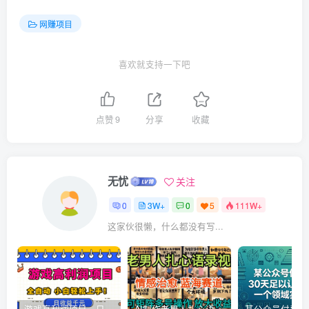
网赚项目
喜欢就支持一下吧
点赞
9
分享
收藏
无忧
关注
0
3W+
0
5
111W+
这家伙很懒，什么都没有写...