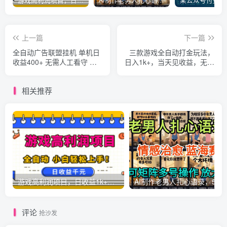
游戏高利润项目，日收益1k+，全自动，无需值守，解放双手，小白轻松上手【揭秘】
AI制作老男人扎心语录，5分钟一条，操作简单，流量非常大，保姆级教程
上一篇
下一篇
全自动广告联盟挂机 单机日
三款游戏全自动打金玩法，
收益400+ 无需人工看守 可
日入1k+，当天见收益，无需
矩阵放大 稳定输出两年多
人工操作，长期可做【揭
秘】
相关推荐
游戏高利润项目，日收益1k+，全自动，无需值守，解放双手，小白轻松上手【揭秘】
AI制作老男人扎心语录，5分钟一条，操
评论
抢沙发