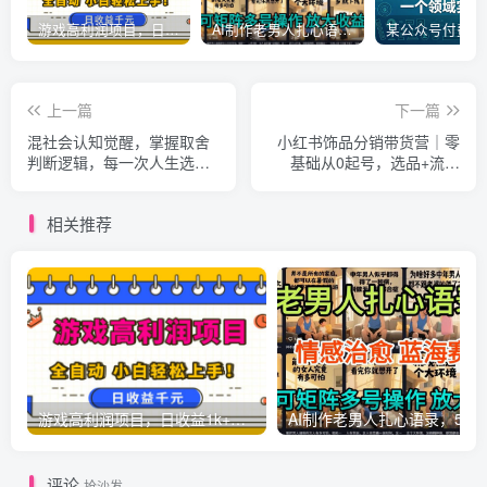
游戏高利润项目，日收益1k+，全自动，无需值守，解放双手，小白轻松上手【揭秘】
AI制作老男人扎心语录，5分钟一条，操作简单，流量非常大，保姆级教程
上一篇
下一篇
混社会认知觉醒，掌握取舍
小红书饰品分销带货营｜零
判断逻辑，每一次人生选择
基础从0起号，选品+流量
都不走弯路
+内容全闭环手把手带教
相关推荐
游戏高利润项目，日收益1k+，全自动，无需值守，解放双手，小白轻松上手【揭秘】
AI制作老男人扎心语录，5分钟一条，操
评论
抢沙发