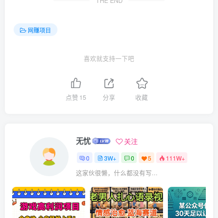
THE END
网赚项目
喜欢就支持一下吧
点赞
15
分享
收藏
无忧
关注
0
3W+
0
5
111W+
这家伙很懒，什么都没有写...