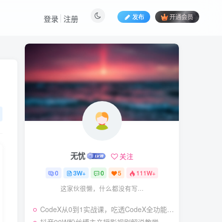
发布
开通会员
登录
注册
热门文章
视频号暴力变现玩法，感
1
人瞬间绘画赛道，手机电脑
均可
58
24天前
5.9
￥
（19404期）2026闲鱼
2
电商高需求卖法，长期稳定
可做，一单利润300
57
22天前
4.9
￥
无忧
关注
（19545期）AI短剧创
3
作：
0
3W+
0
5
111W+
ChatGPT+Seedance2.0教
55
14天前
2.9
￥
这家伙很懒，什么都没有写...
程，从零制作恶毒女配短
片，掌握脚本图片视频生成
7月最新抖音Ai美女涨粉
4
全流程
CodeX从0到1实战课，吃透CodeX全功能，零基础AI开发实战，从部署到高阶项目一键落地
技术，3天万粉，小白也能