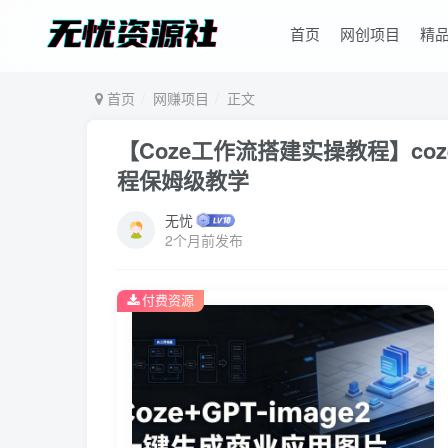
首页
网创项目
精
首页
网赚项目
正文
【Coze工作流搭建实操教程】coz
程保姆级教学
无忧
2个月前发布
付费资源