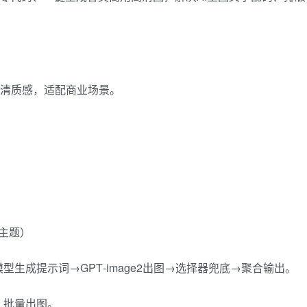
，超清质感，适配商业场景。
主题）
生成提示词→GPT‑image2出图→选择器兜底→聚合输出。
、批量出图。