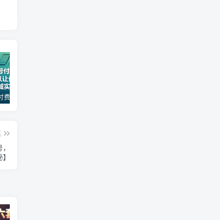
某公众号付费文章：30天足以让你在任何一个领域实现突破
2026全域投放进阶杭州3月线下课，抖音巨量千川进阶提升，撬动自然流量、连爆短视频、提升ROI
（17411期）宠物行业六套实战课：抖音小红书双平台，剪辑直播全打通，学完宠物赛道月入3万+
篇
号，
秘】