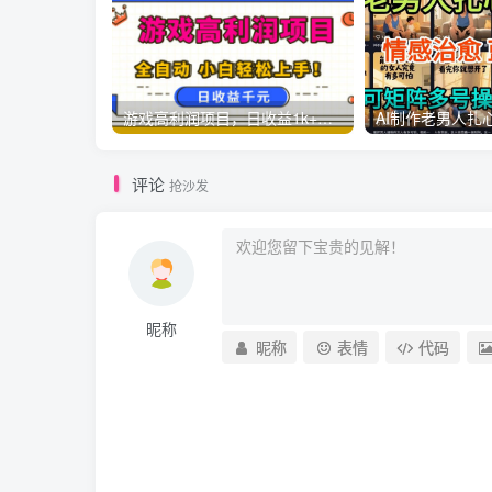
游戏高利润项目，日收益1k+，全自动，无需值守，解放双手，小白轻松上手【揭秘】
评论
抢沙发
昵称
昵称
表情
代码