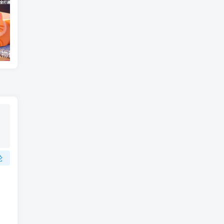
（17411期）宠物行业六套实战课：抖音小红书双平台，剪辑直播全打通，学完宠物赛道月入3万+
（18012期）AI脱口秀爆款玩法课：抖音注册养号+AI人物图生成+爆款视频制作，零基础快速上手起号
论