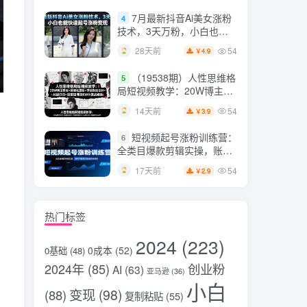
片，掌握脚本图片视频生成
7月最新抖音Ai美女涨粉
4
全流程
技术，3天万粉，小白也能
快速起号涨粉变现
54
28天前
4.9
￥
（19538期）人性思维格
5
局短视频教学：20W博主亲
授×标准化流程×字幕封面设
54
14天前
3.9
￥
计×AI提示词×橱窗带货6W
件实战经验
短视频起号涨粉训练营：
6
全类目爆款剪辑实操，账号
节奏规划复盘落地教程
54
17天前
2.9
￥
热门标签
2024
(223)
0成本
(52)
0基础
(48)
2024年
(85)
创业粉
AI
(63)
亚马逊
(36)
小白
变现
(98)
(88)
复制粘贴
(55)