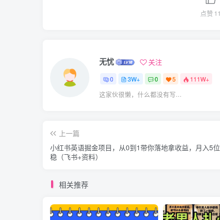
点赞
1
无忧
关注
0
3W+
0
5
111W+
这家伙很懒，什么都没有写...
上一篇
小红书英语掘金项目，从0到1带你落地拿收益，月入5
稳（飞书+资料）
相关推荐