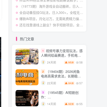
抖音90W粉丝博主亲授影视剧解说教学，选剧选题+文案模板+AI指令+剪辑配音+封面全流程变现，解锁精选独家收益
快速起号涨粉变现
54
28天前
4.9
￥
（19773期）海外游戏全自动搬砖，日入1000+，全天无人值守，绿色稳定！
全自动番茄挂G玩法，日入300+，全程无需人工，一台电脑即可开展【揭秘】
（19538期）人性思维格
5
局短视频教学：20W博主亲
爆款Ai项目，月化过万，无需耗费精力操作，稳健实现每月增收
授×标准化流程×字幕封面设
54
14天前
还在找靠谱线上副业？快手短剧项目，全程自动发布内容，不用熬夜做视频，轻松日入500+【揭秘】
3.9
￥
计×AI提示词×橱窗带货6W
件实战经验
短视频起号涨粉训练营：
6
全类目爆款剪辑实操，账号
热门文章
节奏规划复盘落地教程
54
17天前
2.9
￥
视频号暴力变现玩法，感
1
人瞬间绘画赛道，手机电脑
均可
58
24天前
5.9
￥
（19404期）2026闲鱼
2
电商高需求卖法，长期稳定
可做，一单利润300
57
22天前
4.9
￥
（19545期）AI短剧创
3
作：
ChatGPT+Seedance2.0教
55
14天前
2.9
￥
程，从零制作恶毒女配短