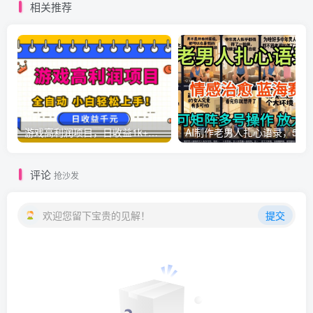
相关推荐
游戏高利润项目，日收益1k+，全自动，无需值守，解放双手，小白轻松上手【揭秘】
AI制作老男人扎心语录，5分钟一条，操
评论
抢沙发
欢迎您留下宝贵的见解！
提交