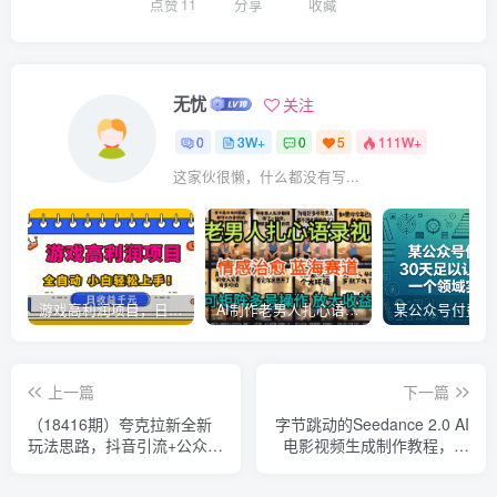
点赞
11
分享
收藏
无忧
关注
0
3W+
0
5
111W+
这家伙很懒，什么都没有写...
游戏高利润项目，日收益1k+，全自动，无需值守，解放双手，小白轻松上手【揭秘】
AI制作老男人扎心语录，5分钟一条，操作简单，流量非常大，保姆级教程
上一篇
下一篇
（18416期）夸克拉新全新
字节跳动的Seedance 2.0 AI
玩法思路，抖音引流+公众号
电影视频生成制作教程，一
承接+转化技巧，两条视频
键生成多镜头+一致角色+音
46w搬放 变现7000+
频叙事-中英字幕