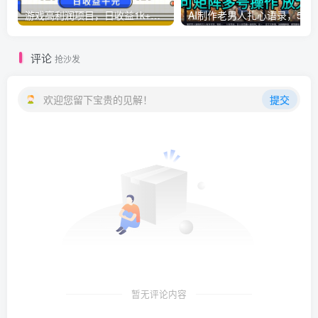
游戏高利润项目，日收益1k+，全自动，无需值守，解放双手，小白轻松上手【揭秘】
AI制作老男人扎心语录，5分钟一条，操
评论
抢沙发
欢迎您留下宝贵的见解！
提交
暂无评论内容