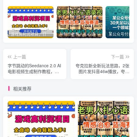
游戏高利润项目，日收益1k+，全自动，无需值守，解放双手，小白轻松上手【揭秘】
AI制作老男人扎心语录，5分钟一条，操作简单，流量非常大，保姆级教程
上一篇
下一篇
字节跳动的Seedance 2.0 AI
夸克拉新全新玩法思路，2张
电影视频生成制作教程，一
图片发抖音46w播放，夸克
键生成多镜头+一致角色+音
拉新到手7700+，3385字完
频叙事-中英字幕
整教程附上【付费文章】
相关推荐