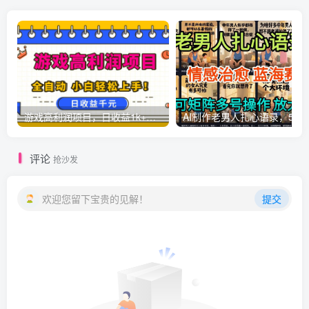
游戏高利润项目，日收益1k+，全自动，无需值守，解放双手，小白轻松上手【揭秘】
AI制作老男人扎心语录，5分钟一条，操
评论
抢沙发
欢迎您留下宝贵的见解！
提交