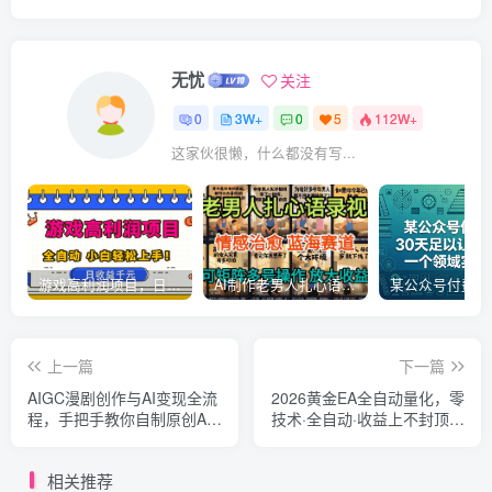
无忧
关注
0
3W+
0
5
112W+
这家伙很懒，什么都没有写...
游戏高利润项目，日收益1k+，全自动，无需值守，解放双手，小白轻松上手【揭秘】
AI制作老男人扎心语录，5分钟一条，操作简单，流量非常大，保姆级教程
上一篇
下一篇
AIGC漫剧创作与AI变现全流
2026黄金EA全自动量化，零
程，手把手教你自制原创AI
技术·全自动·收益上不封顶，
视频并实现变现
低门槛日入500+
相关推荐