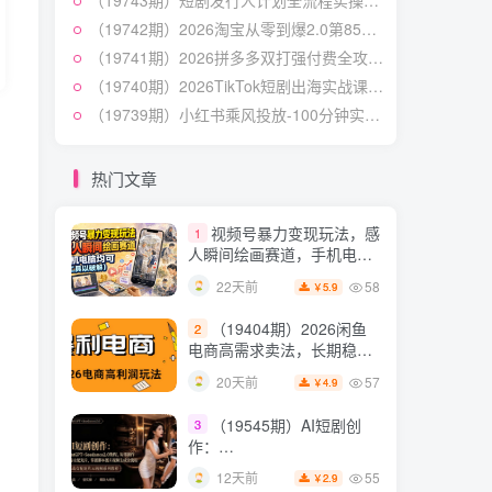
（19743期）短剧发行人计划全流程实操教程；从账号定位到选剧剪辑再到发布技巧，零基础也能快速上手出单
授×标准化流程×字幕封面设
54
12天前
3.9
￥
计×AI提示词×橱窗带货6W
（19742期）2026淘宝从零到爆2.0第85期；主推款五项高权重初始设置，改销量评晒秒单快速破零积累基础权重
件实战经验
（19741期）2026拼多多双打强付费全攻略-62期；成本推广加托管双剑合璧，系统讲解7种付费玩法优劣势与选择策略
短视频起号涨粉训练营：
5
全类目爆款剪辑实操，账号
（19740期）2026TikTok短剧出海实战课：IAA广告分账×IAP付费变现×账号搭建×平台规则×双轨爆发×回款全流程
节奏规划复盘落地教程
54
15天前
（19739期）小红书乘风投放-100分钟实操课｜开户返点·标准投搭建·莱卡定向，新店建模撬动笔记自然流量全套教学
2.9
￥
某大佬的线下闭门课｜商
6
业推理与底层逻辑・内容创
热门文章
作与流量心法・AI核心概念
54
21天前
2.8
￥
与Claude Code实战，打造
视频号暴力变现玩法，感
1
个人超级生产系统【录音
人瞬间绘画赛道，手机电脑
+图片】
均可
58
22天前
5.9
￥
（19404期）2026闲鱼
2
电商高需求卖法，长期稳定
可做，一单利润300
57
20天前
4.9
￥
（19545期）AI短剧创
3
作：
ChatGPT+Seedance2.0教
55
12天前
2.9
￥
程，从零制作恶毒女配短