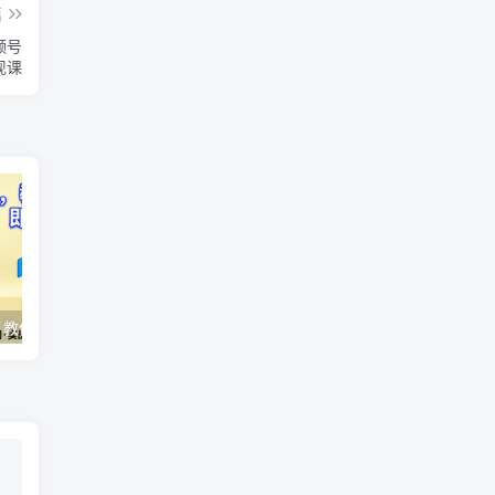
篇
频号
现课
AI变现实战课，教你如何利用AI快速賺钱，即使你是新手
2026全域投放进阶杭州3月线下课，抖音巨量千川进阶提升，撬动自然流量、连爆短视频、提升ROI