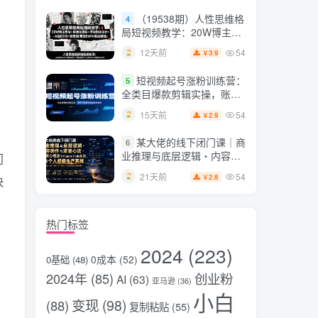
片，掌握脚本图片视频生成
（19538期）人性思维格
4
全流程
局短视频教学：20W博主亲
授×标准化流程×字幕封面设
54
12天前
3.9
￥
计×AI提示词×橱窗带货6W
件实战经验
短视频起号涨粉训练营：
5
全类目爆款剪辑实操，账号
节奏规划复盘落地教程
54
15天前
2.9
￥
某大佬的线下闭门课｜商
6
业推理与底层逻辑・内容创
门
作与流量心法・AI核心概念
54
21天前
2.8
￥
快
与Claude Code实战，打造
个人超级生产系统【录音
+图片】
热门标签
2024
(223)
0成本
(52)
0基础
(48)
2024年
(85)
创业粉
AI
(63)
亚马逊
(36)
小白
变现
(98)
(88)
复制粘贴
(55)