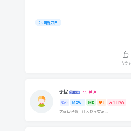
网赚项目
点赞
9
无忧
关注
0
3W+
0
5
111W+
这家伙很懒，什么都没有写...