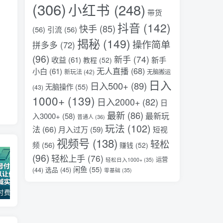
(306)
小红书
(248)
带货
抖音
(142)
快手
(85)
(56)
引流
(56)
揭秘
(149)
操作简单
拼多多
(72)
(96)
新手
(74)
收益
(61)
新手
教程
(52)
无人直播
(68)
小白
(61)
新玩法
(42)
无脑搬运
日入
日入500+
(89)
无脑操作
(55)
(43)
1000+
(139)
日入2000+
(82)
日
最新
(86)
最新玩
入3000+
(58)
普通人
(36)
玩法
(102)
法
(66)
月入过万
(59)
短视
视频号
(138)
轻松
频
(56)
赚钱
(52)
(96)
轻松上手
(76)
运营
轻松日入1000+
(35)
闲鱼
(55)
选品
(45)
(44)
零基础
(35)
某公众号付费文章：30天足以让你在任何一个领域实现突破
2026全域投放进阶杭州3月线下课，抖音巨量千川进阶提升，撬动自然流量、连爆短视频、提升ROI
（17411期）宠物行业六套实战课：抖音小红书双平台，剪辑直播全打通，学完宠物赛道月入3万+