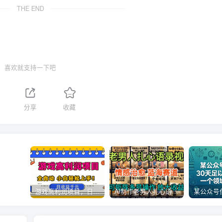
THE END
喜欢就支持一下吧
分享
收藏
游戏高利润项目，日收益1k+，全自动，无需值守，解放双手，小白轻松上手【揭秘】
AI制作老男人扎心语录，5分钟一条，操作简单，流量非常大，保姆级教程