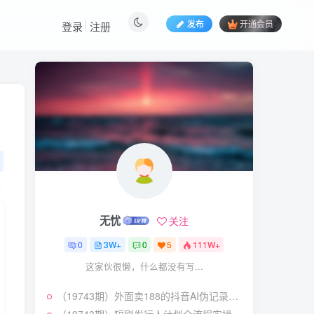
发布
开通会员
登录
注册
热门文章
视频号暴力变现玩法，感
1
人瞬间绘画赛道，手机电脑
均可
58
22天前
5.9
￥
（19404期）2026闲鱼
2
电商高需求卖法，长期稳定
可做，一单利润300
57
20天前
4.9
￥
无忧
关注
（19545期）AI短剧创
3
作：
0
3W+
0
5
111W+
ChatGPT+Seedance2.0教
55
12天前
2.9
￥
这家伙很懒，什么都没有写...
程，从零制作恶毒女配短
片，掌握脚本图片视频生成
（19538期）人性思维格
4
全流程
（19743期）外面卖188的抖音AI伪记录片赛道掘金全攻略；从选题到发布十一大环节拆解，零基础也能做出高流量真实感内容
局短视频教学：20W博主亲