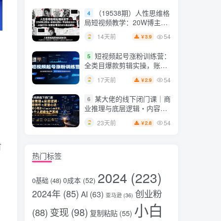
片，掌握脚本图片视频生成
（19538期）人性思维格
4
全流程
局短视频教学：20W博主亲
授×标准化流程×字幕封面设
54
14天前
3.9
￥
计×AI提示词×橱窗带货6W
件实战经验
短视频起号涨粉训练营：
5
全类目爆款剪辑实操，账号
，
节奏规划复盘落地教程
54
17天前
2.9
￥
某大佬的线下闭门课｜商
6
业推理与底层逻辑・内容创
作与流量心法・AI核心概念
54
23天前
2.8
￥
与Claude Code实战，打造
个人超级生产系统【录音
+图片】
可
热门标签
2024
(223)
0成本
(52)
0基础
(48)
2024年
(85)
创业粉
AI
(63)
亚马逊
(36)
小白
变现
(98)
(88)
复制粘贴
(55)