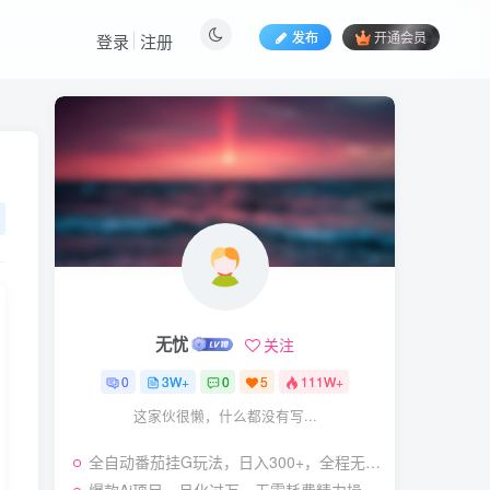
发布
开通会员
登录
注册
热门文章
视频号暴力变现玩法，感
1
人瞬间绘画赛道，手机电脑
均可
58
24天前
5.9
￥
（19404期）2026闲鱼
2
电商高需求卖法，长期稳定
可做，一单利润300
57
22天前
4.9
￥
无忧
关注
（19545期）AI短剧创
3
作：
0
3W+
0
5
111W+
ChatGPT+Seedance2.0教
55
14天前
2.9
￥
这家伙很懒，什么都没有写...
程，从零制作恶毒女配短
片，掌握脚本图片视频生成
（19538期）人性思维格
4
全流程
全自动番茄挂G玩法，日入300+，全程无需人工，一台电脑即可开展【揭秘】
局短视频教学：20W博主亲