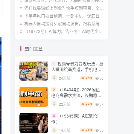
爆款Ai项目，月化过万，无需耗费精力操作，稳健实现每月增收
授×标准化流程×字幕封面设
54
14天前
3.9
￥
计×AI提示词×橱窗带货6W
还在找靠谱线上副业？快手短剧项目，全程自动发布内容，不用熬夜做视频，轻松日入500+【揭秘】
件实战经验
下半年风口项目精选：一部手机，保底日入500+，做就有收益，长期稳定！【揭秘】
短视频起号涨粉训练营：
5
全类目爆款剪辑实操，账号
机器人自动接待买家自动发货，跟着系统学拼多多虚拟月入1-5W【揭秘】
节奏规划复盘落地教程
54
17天前
（19772期）AI算力广告业务｜AI时代个人或工作室新赛道
2.9
￥
某大佬的线下闭门课｜商
6
业推理与底层逻辑・内容创
热门文章
作与流量心法・AI核心概念
54
23天前
2.8
￥
与Claude Code实战，打造
视频号暴力变现玩法，感
1
个人超级生产系统【录音
人瞬间绘画赛道，手机电脑
+图片】
均可
58
24天前
5.9
￥
（19404期）2026闲鱼
2
电商高需求卖法，长期稳定
可做，一单利润300
57
22天前
4.9
￥
（19545期）AI短剧创
3
作：
ChatGPT+Seedance2.0教
55
14天前
2.9
￥
程，从零制作恶毒女配短