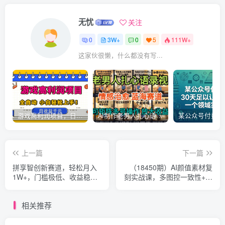
无忧
关注
0
3W+
0
5
111W+
这家伙很懒，什么都没有写...
游戏高利润项目，日收益1k+，全自动，无需值守，解放双手，小白轻松上手【揭秘】
AI制作老男人扎心语录，5分钟一条，操作简单，流量非常大，保姆级教程
上一篇
下一篇
拼享智创新赛道，轻松月入
（18450期）AI颜值素材复
1W+，门槛极低、收益稳
刻实战课，多图控一致性+提
定、可长期放大的轻资产项
示词反推+洗图去重，批量做
目【揭秘】
爆款视频
相关推荐