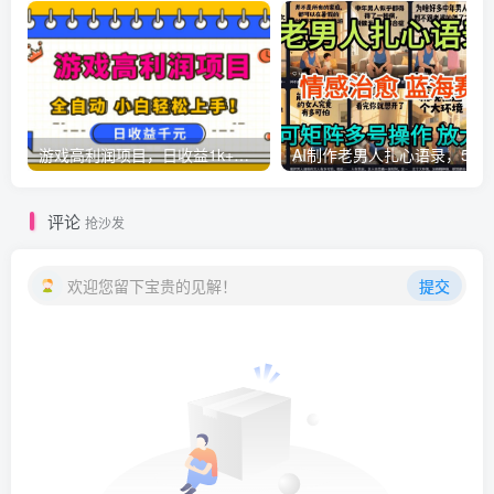
游戏高利润项目，日收益1k+，全自动，无需值守，解放双手，小白轻松上手【揭秘】
AI制作老男人扎心语录，5分钟一条，操
评论
抢沙发
欢迎您留下宝贵的见解！
提交