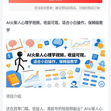
您当前未登录！建议登陆后购买，可保存购买订单
AI火柴人心理学视频，收益可观，适合小白操作，保姆级教
学
项目介绍:
还在找零门槛、低投入、易起号的短视频副业？AI火柴人心