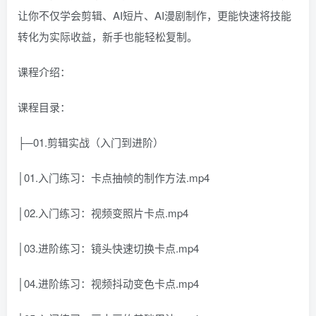
让你不仅学会剪辑、AI短片、AI漫剧制作，更能快速将技能
转化为实际收益，新手也能轻松复制。
课程介绍：
课程目录：
├─01.剪辑实战（入门到进阶）
│01.入门练习：卡点抽帧的制作方法.mp4
│02.入门练习：视频变照片卡点.mp4
│03.进阶练习：镜头快速切换卡点.mp4
│04.进阶练习：视频抖动变色卡点.mp4