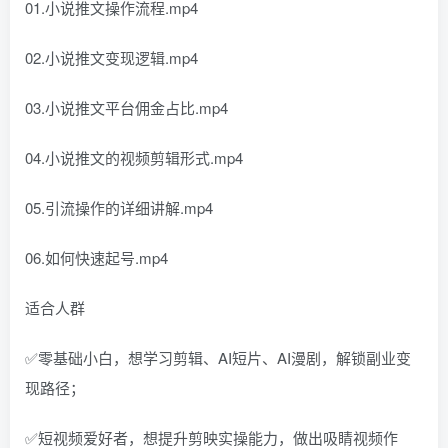
01.小说推文操作流程.mp4
02.小说推文变现逻辑.mp4
03.小说推文平台佣金占比.mp4
04.小说推文的视频剪辑形式.mp4
05.引流操作的详细讲解.mp4
06.如何快速起号.mp4
适合人群
✅零基础小白，想学习剪辑、AI短片、AI漫剧，解锁副业变
现路径；
✅短视频爱好者，想提升剪映实操能力，做出吸睛视频作