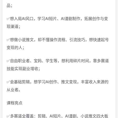
品；
✅想入局AI风口，学习AI短片、AI漫剧制作，拓展创作与变
现渠道；
✅想做小说推文，却不懂操作流程、引流技巧，想快速起号
变现的人；
✅自由职业者、宝妈、学生等，想利用碎片时间，靠多赛道
技能实现副业增收；
✅会基础剪辑，想学习AI创作、推文变现，丰富收入来源的
从业者。
课程亮点
✅多赛道全覆盖：剪辑、AI短片、AI漫剧、小说推文四大板