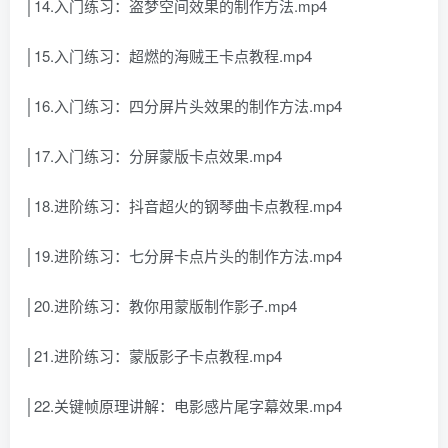
│14.入门练习：盗梦空间效果的制作方法.mp4
│15.入门练习：超燃的海贼王卡点教程.mp4
│16.入门练习：四分屏片头效果的制作方法.mp4
│17.入门练习：分屏蒙版卡点效果.mp4
│18.进阶练习：抖音超火的钢琴曲卡点教程.mp4
│19.进阶练习：七分屏卡点片头的制作方法.mp4
│20.进阶练习：教你用蒙版制作影子.mp4
│21.进阶练习：蒙版影子卡点教程.mp4
│22.关键帧原理讲解：电影感片尾字幕效果.mp4