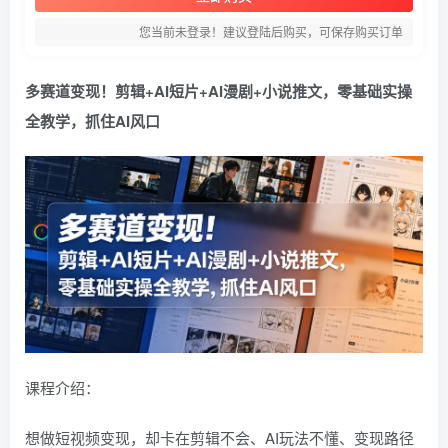
您当前未登录！建议登陆后购买，可保存购买订单
多赛道变现！剪辑+AI短片+AI漫剧+小说推文，零基础实操
全教学，抓住AI风口
课程介绍：
想做短视频变现，却卡在剪辑不会、AI玩法不懂、变现路径