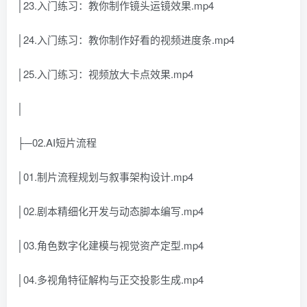
│23.入门练习：教你制作镜头运镜效果.mp4
│24.入门练习：教你制作好看的视频进度条.mp4
│25.入门练习：视频放大卡点效果.mp4
│
├─02.AI短片流程
│01.制片流程规划与叙事架构设计.mp4
│02.剧本精细化开发与动态脚本编写.mp4
│03.角色数字化建模与视觉资产定型.mp4
│04.多视角特征解构与正交投影生成.mp4