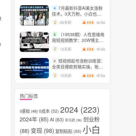
片，掌握脚本图片视频生成
7月最新抖音Ai美女涨粉
4
全流程
技术，3天万粉，小白也能
单
快速起号涨粉变现
54
26天前
4.9
￥
（19538期）人性思维格
5
局短视频教学：20W博主亲
0
授×标准化流程×字幕封面设
54
12天前
3.9
￥
计×AI提示词×橱窗带货6W
件实战经验
短视频起号涨粉训练营：
6
全类目爆款剪辑实操，账号
节奏规划复盘落地教程
54
15天前
2.9
￥
热门标签
2024
(223)
0成本
(52)
0基础
(48)
2024年
(85)
创业粉
AI
(63)
亚马逊
(36)
小白
变现
(98)
(88)
复制粘贴
(55)