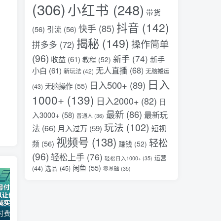
(306)
小红书
(248)
带货
抖音
(142)
快手
(85)
(56)
引流
(56)
揭秘
(149)
操作简单
拼多多
(72)
(96)
新手
(74)
收益
(61)
新手
教程
(52)
无人直播
(68)
小白
(61)
新玩法
(42)
无脑搬运
日入
日入500+
(89)
无脑操作
(55)
(43)
1000+
(139)
日入2000+
(82)
日
最新
(86)
最新玩
入3000+
(58)
普通人
(36)
玩法
(102)
法
(66)
月入过万
(59)
短视
视频号
(138)
轻松
频
(56)
赚钱
(52)
(96)
轻松上手
(76)
运营
轻松日入1000+
(35)
闲鱼
(55)
选品
(45)
(44)
零基础
(35)
某公众号付费文章：30天足以让你在任何一个领域实现突破
（18012期）AI脱口秀爆款玩法课：抖音注册养号+AI人物图生成+爆款视频制作，零基础快速上手起号
AI变现实战课，教你如何利用AI快速賺钱，即使你是新手