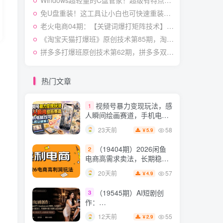
Windows超轻量的C盘管家！超级有特点，支持磁盘分析及清理提醒，2M大小体积，完全免费C盘管家
快速起号涨粉变现
54
26天前
4.9
￥
免U盘重装！这工具让小白也可快速重装Windows，支持无人值守配置，数据无忧CmzPrep_Rev2
老火电商04期：【关键词爆打矩阵技术】低预低出高投产（20节）
（19538期）人性思维格
5
局短视频教学：20W博主亲
《淘宝天猫打爆班》原创技术第85期，淘宝从0到爆2.0，权重搭建、销量破零、多维组合玩法、全周期起量投产实操教程
授×标准化流程×字幕封面设
54
12天前
拼多多打爆班原创技术第62期，拼多多双打强付费，原创起店技术，稳权重高投产
3.9
￥
计×AI提示词×橱窗带货6W
件实战经验
短视频起号涨粉训练营：
6
全类目爆款剪辑实操，账号
热门文章
节奏规划复盘落地教程
54
15天前
2.9
￥
视频号暴力变现玩法，感
1
人瞬间绘画赛道，手机电脑
均可
58
23天前
5.9
￥
（19404期）2026闲鱼
2
电商高需求卖法，长期稳定
可做，一单利润300
57
20天前
4.9
￥
（19545期）AI短剧创
3
作：
ChatGPT+Seedance2.0教
55
12天前
2.9
￥
程，从零制作恶毒女配短