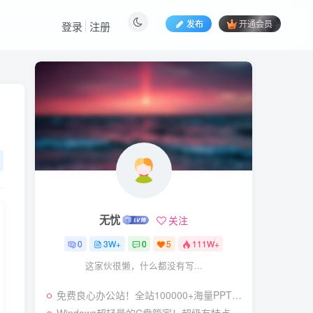
发布
开通会员
登录
注册
热门文章
视频号暴力变现玩法，感
1
人瞬间绘画赛道，手机电脑
均可
58
23天前
5.9
￥
（19404期）2026闲鱼
2
电商高需求卖法，长期稳定
可做，一单利润300
57
20天前
4.9
￥
无忧
关注
（19545期）AI短剧创
3
作：
0
3W+
0
5
111W+
ChatGPT+Seedance2.0教
55
12天前
2.9
￥
这家伙很懒，什么都没有写...
程，从零制作恶毒女配短
片，掌握脚本图片视频生成
7月最新抖音Ai美女涨粉
4
全流程
免费良心办公站！全站100000+海量PPT素材免费下载，每日更新，分类清晰，免注册登录下载爱PPT网
技术，3天万粉，小白也能