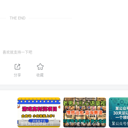
THE END
喜欢就支持一下吧
分享
收藏
游戏高利润项目，日收益1k+，全自动，无需值守，解放双手，小白轻松上手【揭秘】
AI制作老男人扎心语录，5分钟一条，操作简单，流量非常大，保姆级教程