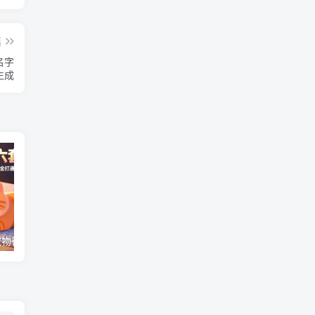
篇
名字
生成
（17411期）宠物行业六套实战课：抖音小红书双平台，剪辑直播全打通，学完宠物赛道月入3万+
抖音旗下小说平台0撸新玩法，每天挂G60分钟，简单无脑，日入2张【揭秘】