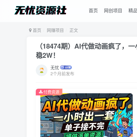
首页
网创项目
精
首页
网赚项目
正文
（18474期）AI代做动画疯了
稳2W！
无忧
2个月前发布
付费资源