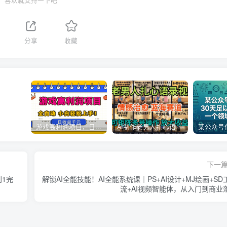
喜欢就支持一下吧
1
分享
收藏
游戏高利润项目，日收益1k+，全自动，无需值守，解放双手，小白轻松上手【揭秘】
AI制作老男人扎心语录，5分钟一条，操作简单，流量非常大，保姆级教程
下一
到1完
解锁AI全能技能！AI全能系统课｜PS+AI设计+MJ绘画+SD
流+AI视频智能体，从入门到商业