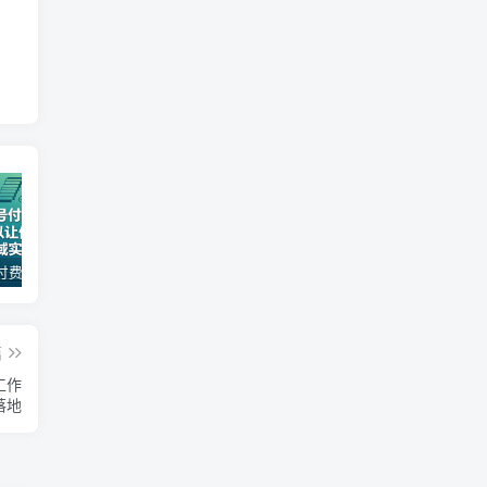
某公众号付费文章：30天足以让你在任何一个领域实现突破
一款软件自动零钱，可以矩阵操作，执行就有收入，傻瓜式点击即可_无忧资源社
AI撸头条热点，原创变现日入1k+，适合人群:宝妈、学生党、上班族，0基础教学，简单易上手【揭秘】
篇
工作
落地