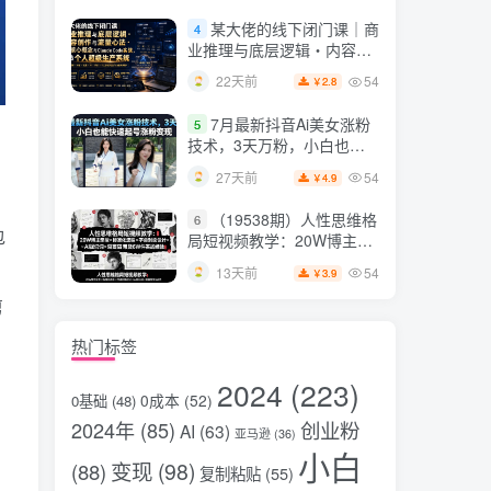
片，掌握脚本图片视频生成
某大佬的线下闭门课｜商
4
全流程
业推理与底层逻辑・内容创
作与流量心法・AI核心概念
54
22天前
2.8
￥
与Claude Code实战，打造
个人超级生产系统【录音
7月最新抖音Ai美女涨粉
5
+图片】
技术，3天万粉，小白也能
快速起号涨粉变现
54
27天前
4.9
￥
（19538期）人性思维格
6
包
局短视频教学：20W博主亲
授×标准化流程×字幕封面设
54
13天前
3.9
￥
计×AI提示词×橱窗带货6W
件实战经验
剪
热门标签
2024
(223)
0成本
(52)
0基础
(48)
2024年
(85)
创业粉
AI
(63)
亚马逊
(36)
小白
变现
(98)
(88)
复制粘贴
(55)