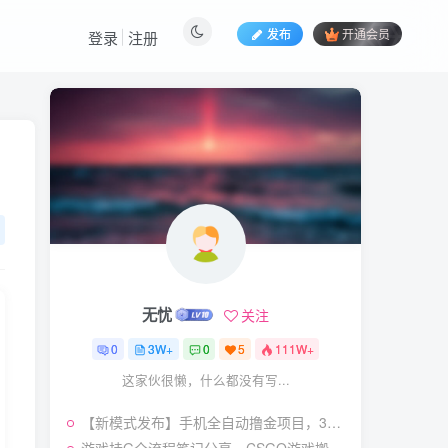
发布
开通会员
登录
注册
热门文章
视频号暴力变现玩法，感
1
人瞬间绘画赛道，手机电脑
均可
58
23天前
5.9
￥
（19404期）2026闲鱼
2
电商高需求卖法，长期稳定
可做，一单利润300
57
21天前
4.9
￥
无忧
关注
（19545期）AI短剧创
3
作：
0
3W+
0
5
111W+
ChatGPT+Seedance2.0教
55
13天前
2.9
￥
这家伙很懒，什么都没有写...
程，从零制作恶毒女配短
片，掌握脚本图片视频生成
某大佬的线下闭门课｜商
4
全流程
【新模式发布】手机全自动撸金项目，3台手机一天200+，保姆级教程及全套工具【揭秘】
业推理与底层逻辑・内容创