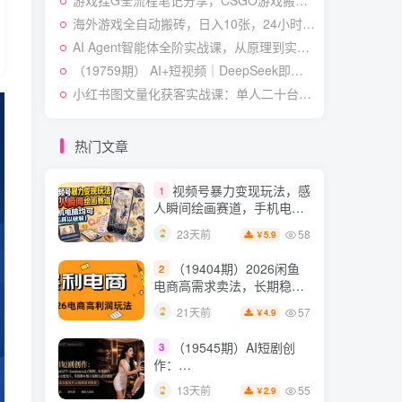
游戏挂G全流程笔记分享，CSGO游戏搬砖，小白看了当天学会见收益【揭秘】
作与流量心法・AI核心概念
54
22天前
2.8
￥
与Claude Code实战，打造
海外游戏全自动搬砖，日入10张，24小时全自动运行，无需人工值守，绿色稳定！【揭秘】
个人超级生产系统【录音
AI Agent智能体全阶实战课，从原理到实操，手把手搭建可自动运行的AI Agent
7月最新抖音Ai美女涨粉
5
+图片】
技术，3天万粉，小白也能
（19759期） AI+短视频｜DeepSeek即梦豆包小云雀全工具教学，从账号定位到剪映剪辑，零基础也能快速上手做爆款
快速起号涨粉变现
54
27天前
小红书图文量化获客实战课：单人二十台设备矩阵搭建，标准化流程高效批量引流获客
4.9
￥
（19538期）人性思维格
6
局短视频教学：20W博主亲
热门文章
授×标准化流程×字幕封面设
54
13天前
3.9
￥
计×AI提示词×橱窗带货6W
视频号暴力变现玩法，感
1
件实战经验
人瞬间绘画赛道，手机电脑
均可
58
23天前
5.9
￥
（19404期）2026闲鱼
2
电商高需求卖法，长期稳定
可做，一单利润300
57
21天前
4.9
￥
（19545期）AI短剧创
3
作：
ChatGPT+Seedance2.0教
55
13天前
2.9
￥
程，从零制作恶毒女配短