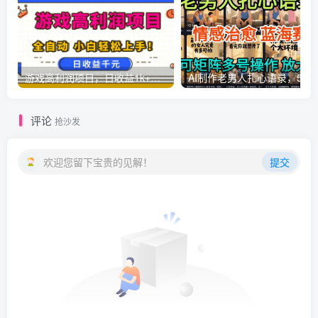
游戏高利润项目，日收益1k+，全自动，无需值守，解放双手，小白轻松上手【揭秘】
AI制作老男人扎心语录，5分钟一条，操
评论
抢沙发
欢迎您留下宝贵的见解！
提交