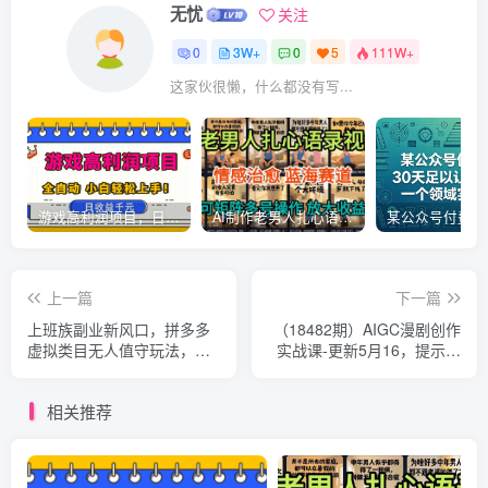
无忧
关注
0
3W+
0
5
111W+
这家伙很懒，什么都没有写...
游戏高利润项目，日收益1k+，全自动，无需值守，解放双手，小白轻松上手【揭秘】
AI制作老男人扎心语录，5分钟一条，操作简单，流量非常大，保姆级教程
上一篇
下一篇
上班族副业新风口，拼多多
（18482期）AIGC漫剧创作
虚拟类目无人值守玩法，机
实战课-更新5月16，提示词
器人搞定一切月入五位数
批量生成分镜剧本，Gpt
【揭秘】
image+维洛全流程教学助你
相关推荐
AI变现