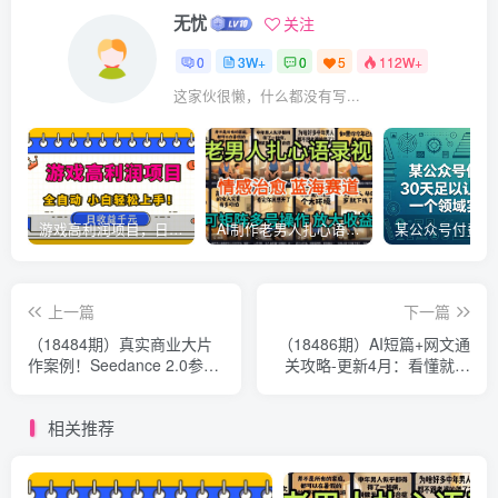
无忧
关注
0
3W+
0
5
112W+
这家伙很懒，什么都没有写...
游戏高利润项目，日收益1k+，全自动，无需值守，解放双手，小白轻松上手【揭秘】
AI制作老男人扎心语录，5分钟一条，操作简单，流量非常大，保姆级教程
上一篇
下一篇
（18484期）真实商业大片
（18486期）AI短篇+网文通
作案例！Seedance 2.0参数
关攻略-更新4月：看懂就能
设置+后期优化，教你落地商
写、写完就能过稿，让写作
业广告
变现不再依赖天赋与文笔
相关推荐