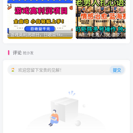
游戏高利润项目，日收益1k+，全自动，无需值守，解放双手，小白轻松上手【揭秘】
AI制作老男人扎心语录，5分钟一条，操
评论
抢沙发
欢迎您留下宝贵的见解！
提交