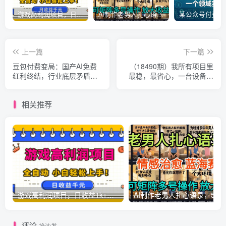
游戏高利润项目，日收益1k+，全自动，无需值守，解放双手，小白轻松上手【揭秘】
AI制作老男人扎心语录，5分钟一条，操作简单，流量非常大，保姆级教程
上一篇
下一篇
豆包付费变局：国产AI免费
（18490期）我所有项目里
红利终结，行业底层矛盾全
最稳，最省心，一台设备早
拆解与趋势预判
上开机晚上关机，一天日收
益200左右，近几年最稳的
相关推荐
项目
游戏高利润项目，日收益1k+，全自动，无需值守，解放双手，小白轻松上手【揭秘】
AI制作老男人扎心语录，5分钟一条，操
评论
抢沙发