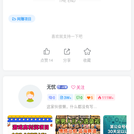
THE END
网赚项目
喜欢就支持一下吧
点赞
14
分享
收藏
无忧
关注
0
3W+
0
5
111W+
这家伙很懒，什么都没有写...