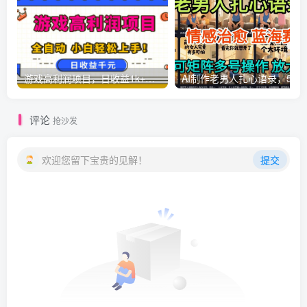
游戏高利润项目，日收益1k+，全自动，无需值守，解放双手，小白轻松上手【揭秘】
AI制作老男人扎心语录，5分钟一条，操
评论
抢沙发
欢迎您留下宝贵的见解！
提交