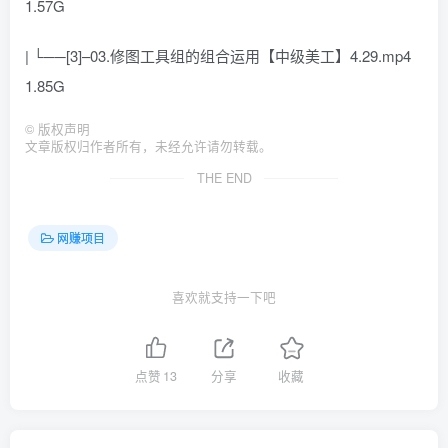
1.57G
| └──[3]–03.修图工具组的组合运用【中级美工】4.29.mp4
1.85G
©
版权声明
文章版权归作者所有，未经允许请勿转载。
THE END
网赚项目
喜欢就支持一下吧
点赞
13
分享
收藏