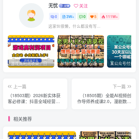
无忧
关注
0
3W+
0
5
111W+
这家伙很懒，什么都没有写...
游戏高利润项目，日收益1k+，全自动，无需值守，解放双手，小白轻松上手【揭秘】
AI制作老男人扎心语录，5分钟一条，操作简单，流量非常大，保姆级教程
上一篇
下一篇
（18503期）2026新实体获
（18505期）全能AI视频创
客必修课：抖音全域经营实
作导师养成课2.0，漫剧数字
操，从认知破局到持续盈利
人商业广告全覆盖，零基础
系统学爆款创作
相关推荐