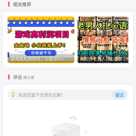
相关推荐
游戏高利润项目，日收益1k+，全自动，无需值守，解放双手，小白轻松上手【揭秘】
AI制作老男人扎心语录，5分钟一条，操
评论
抢沙发
欢迎您留下宝贵的见解！
提交