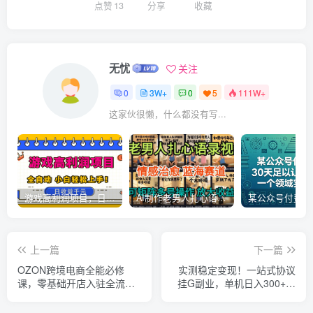
点赞
13
分享
收藏
无忧
关注
0
3W+
0
5
111W+
这家伙很懒，什么都没有写...
游戏高利润项目，日收益1k+，全自动，无需值守，解放双手，小白轻松上手【揭秘】
AI制作老男人扎心语录，5分钟一条，操作简单，流量非常大，保姆级教程
上一篇
下一篇
OZON跨境电商全能必修
实测稳定变现！一站式协议
课，零基础开店入驻全流
挂G副业，单机日入300+，
程，选品定价铺货运营实战
配套脚本完整教程【揭秘】
全教学