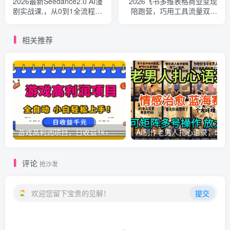
2026最新Seedance2.0 AI漫
2026飞书多维表格商业变现
剧实战课,，从0到1全流程，
陪跑营，巧用工具流量双杠
单人批量打造爆款漫剧
杆，把职场能力转化为持续
收入
相关推荐
游戏高利润项目，日收益1k+，全自动，无需值守，解放双手，小白轻松上手【揭秘】
AI制作老男人扎心语录，5分钟一条，操
评论
抢沙发
欢迎您留下宝贵的见解！
提交