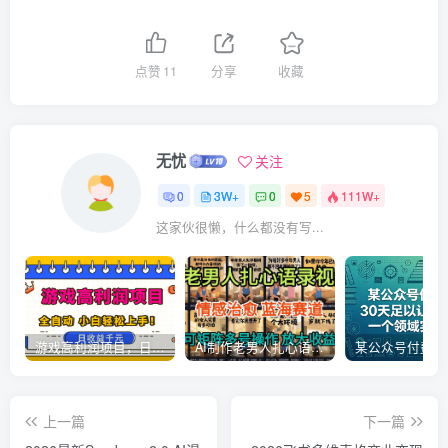
点赞
11
分享
收藏
无忧
关注
0
3W+
0
5
111W+
这家伙很懒，什么都没有写...
游戏高利润项目，日收益1k+，全自动，无需值守，解放双手，小白轻松上手【揭秘】
AI制作老男人扎心语录，5分钟一条，操作简单，流量非常大，保姆级教程
上一篇
下一篇