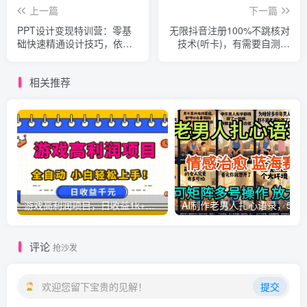
上一篇
下一篇
PPT设计变现特训营：零基
无限抖音注册100%不跳核对
础快速精通设计技巧，依托
技术(听卡)，有需要自测，
AI赋能轻松接单赚取收益
不保证百分百
相关推荐
游戏高利润项目，日收益1k+，全自动，无需值守，解放双手，小白轻松上手【揭秘】
AI制作老男人扎心语录，5分钟一条，操
评论
抢沙发
欢迎您留下宝贵的见解！
提交