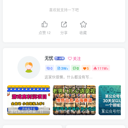
喜欢就支持一下吧
点赞
12
分享
收藏
无忧
关注
0
3W+
0
5
111W+
这家伙很懒，什么都没有写...
游戏高利润项目，日收益1k+，全自动，无需值守，解放双手，小白轻松上手【揭秘】
AI制作老男人扎心语录，5分钟一条，操作简单，流量非常大，保姆级教程