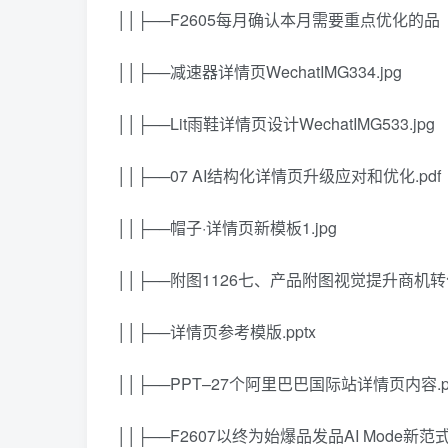
││├──F2605每月确认本月需要重点优化的品（
││├──减速器详情页WechatIMG334.jpg
││├──Lit雨鞋详情页设计WechatIMG533.jpg
││├──07 AI结构化详情页升级应对和优化.pdf
││├──帽子·详情页新模板1.jpg
││├──附图1126七、产品附图视觉提升商机转化
││├──详情页参考模版.pptx
││├──PPT–27个阿里巴巴国际站详情页内容.pp
││├──F2607以终为始爆品发品AI Mode新