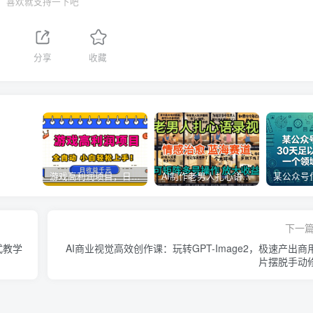
喜欢就支持一下吧
分享
收藏
游戏高利润项目，日收益1k+，全自动，无需值守，解放双手，小白轻松上手【揭秘】
AI制作老男人扎心语录，5分钟一条，操作简单，流量非常大，保姆级教程
下一
式教学
AI商业视觉高效创作课：玩转GPT-Image2，极速产出商
片摆脱手动