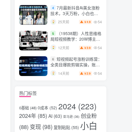
片，掌握脚本图片视频生成
7月最新抖音Ai美女涨粉
4
全流程
技术，3天万粉，小白也能
快速起号涨粉变现
54
25天前
4.9
￥
（19538期）人性思维格
5
局短视频教学：20W博主亲
授×标准化流程×字幕封面设
54
12天前
3.9
￥
计×AI提示词×橱窗带货6W
件实战经验
短视频起号涨粉训练营：
6
全类目爆款剪辑实操，账号
节奏规划复盘落地教程
54
14天前
2.9
￥
热门标签
2024
(223)
0成本
(52)
0基础
(48)
2024年
(85)
创业粉
AI
(63)
亚马逊
(36)
小白
变现
(98)
(88)
复制粘贴
(55)