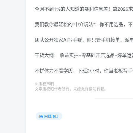
全网不到1%的人知道的暴利信息差！靠2026
我们教你最轻松的“中介玩法”：你不用选品，
团队公开独家AI写手群，你只管手机接单、派
干货大纲： 收益实拍+零基础开店选品+爆单运
不拼体力不看学历，下班2小时，你当老板写
©
版权声明
文章版权归作者所有，未经允许请勿转载。
网赚项目