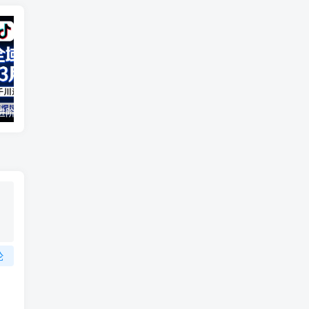
2026全域投放进阶杭州3月线下课，抖音巨量千川进阶提升，撬动自然流量、连爆短视频、提升ROI
抖音旗下小说平台0撸新玩法，每天挂G60分钟，简单无脑，日入2张【揭秘】
论