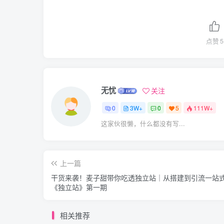
点赞
5
无忧
关注
0
3W+
0
5
111W+
这家伙很懒，什么都没有写...
上一篇
干货来袭！麦子甜带你吃透独立站｜从搭建到引流一站
《独立站》第一期
相关推荐