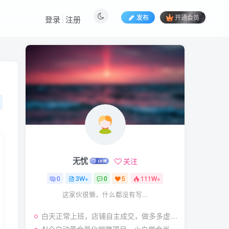
发布
开通会员
登录
注册
热门文章
视频号暴力变现玩法，感
1
人瞬间绘画赛道，手机电脑
均可
58
22天前
5.9
￥
（19404期）2026闲鱼
2
电商高需求卖法，长期稳定
可做，一单利润300
57
20天前
4.9
￥
无忧
关注
（19545期）AI短剧创
3
作：
0
3W+
0
5
111W+
ChatGPT+Seedance2.0教
55
11天前
2.9
￥
这家伙很懒，什么都没有写...
程，从零制作恶毒女配短
片，掌握脚本图片视频生成
7月最新抖音Ai美女涨粉
4
全流程
白天正常上班，店铺自主成交，做多多虚拟每月新增1-3W稳定被动收入【揭秘】
技术，3天万粉，小白也能