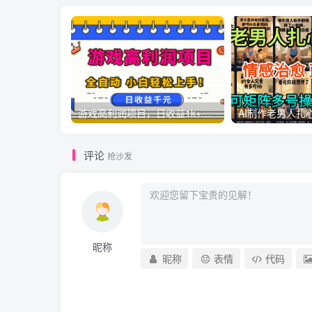
游戏高利润项目，日收益1k+，全自动，无需值守，解放双手，小白轻松上手【揭秘】
评论
抢沙发
昵称
昵称
表情
代码