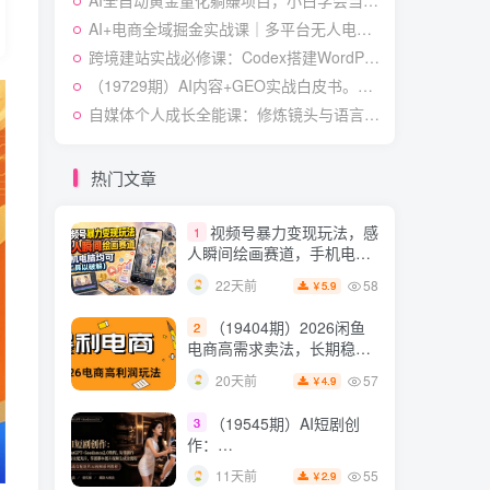
AI全自动黄金量化躺賺项目，小白学会当天学会，24小时自动运行，月入2W！【揭秘】
快速起号涨粉变现
54
25天前
4.9
￥
AI+电商全域掘金实战课｜多平台无人电商玩法、AI工具落地、供应链合规、全域变现闭环全套教程
跨境建站实战必修课：Codex搭建WordPress站点，关键词外链打造谷歌流量阵地
（19538期）人性思维格
5
局短视频教学：20W博主亲
（19729期）AI内容+GEO实战白皮书。全面掌握AI量产SOP与GEO分发机制
授×标准化流程×字幕封面设
54
12天前
自媒体个人成长全能课：修炼镜头与语言功底，巧用AI做内容打造个人自媒体IP
3.9
￥
计×AI提示词×橱窗带货6W
件实战经验
短视频起号涨粉训练营：
6
全类目爆款剪辑实操，账号
热门文章
节奏规划复盘落地教程
54
14天前
2.9
￥
视频号暴力变现玩法，感
1
人瞬间绘画赛道，手机电脑
均可
58
22天前
5.9
￥
（19404期）2026闲鱼
2
电商高需求卖法，长期稳定
可做，一单利润300
57
20天前
4.9
￥
（19545期）AI短剧创
3
作：
ChatGPT+Seedance2.0教
55
11天前
2.9
￥
程，从零制作恶毒女配短