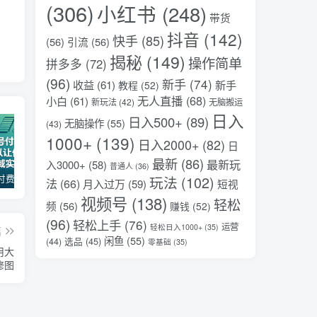
(306)
小红书
(248)
带货
抖音
(142)
快手
(85)
(56)
引流
(56)
揭秘
(149)
操作简单
拼多多
(72)
(96)
新手
(74)
收益
(61)
新手
教程
(52)
无人直播
(68)
小白
(61)
新玩法
(42)
无脑搬运
日入
日入500+
(89)
无脑操作
(55)
(43)
1000+
(139)
日入2000+
(82)
日
最新
(86)
最新玩
入3000+
(58)
普通人
(36)
某公众号付费文章：30天足以让你在任何一个领域实现突破
某大V大案纪实解说视频教学，可做伙伴计划、撸精选收益，视频号和支付宝分成计划均可
2026全域投放进阶杭州3月线下课，抖音巨量千川进阶提升，撬动自然流量、连爆短视频、提升ROI
玩法
(102)
法
(66)
月入过万
(59)
短视
视频号
(138)
轻松
频
(56)
赚钱
(52)
(96)
轻松上手
(76)
运营
轻松日入1000+
(35)
篇
闲鱼
(55)
选品
(45)
(44)
零基础
(35)
用大
修图