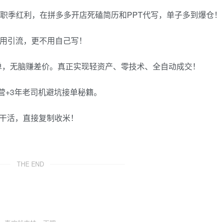
求职季红利，在拼多多开店死磕简历和PPT代写，单子多到爆仓！
不用引流，更不用自己写！
单，无脑赚差价。真正实现轻资产、零技术、全自动成交！
营+3年老司机避坑接单秘籍。
手干活，直接复制收米！
THE END