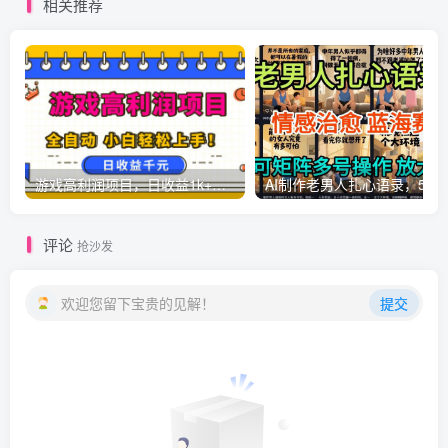
相关推荐
游戏高利润项目，日收益1k+，全自动，无需值守，解放双手，小白轻松上手【揭秘】
AI制作老男人扎心语录，5分钟一条，操
评论
抢沙发
欢迎您留下宝贵的见解！
提交