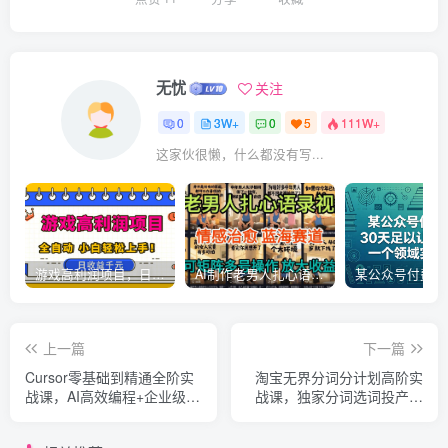
无忧
关注
0
3W+
0
5
111W+
这家伙很懒，什么都没有写...
游戏高利润项目，日收益1k+，全自动，无需值守，解放双手，小白轻松上手【揭秘】
AI制作老男人扎心语录，5分钟一条，操作简单，流量非常大，保姆级教程
上一篇
下一篇
Cursor零基础到精通全阶实
淘宝无界分词分计划高阶实
战课，AI高效编程+企业级
战课，独家分词选词投产技
Skill技能开发全体系
术，精准打爆店铺自然流量