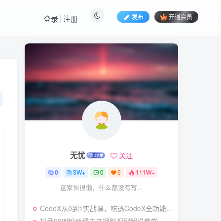
发布
开通会员
登录
注册
热门文章
视频号暴力变现玩法，感
1
人瞬间绘画赛道，手机电脑
均可
58
24天前
5.9
￥
（19404期）2026闲鱼
2
电商高需求卖法，长期稳定
可做，一单利润300
57
22天前
4.9
￥
无忧
关注
（19545期）AI短剧创
3
作：
0
3W+
0
5
111W+
ChatGPT+Seedance2.0教
55
14天前
2.9
￥
程，从零制作恶毒女配短
这家伙很懒，什么都没有写...
片，掌握脚本图片视频生成
7月最新抖音Ai美女涨粉
4
全流程
CodeX从0到1实战课，吃透CodeX全功能，零基础AI开发实战，从部署到高阶项目一键落地
技术，3天万粉，小白也能
快速起号涨粉变现