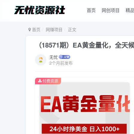
首页
网创项目
精
首页
网赚项目
正文
（18571期）EA黄金量化，全天
无忧
2个月前发布
付费资源