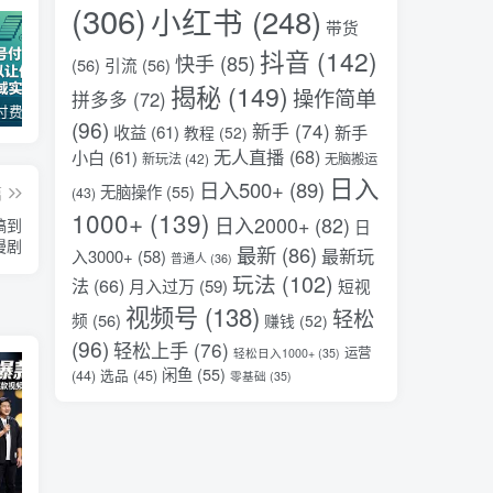
(306)
小红书
(248)
带货
抖音
(142)
快手
(85)
(56)
引流
(56)
揭秘
(149)
操作简单
拼多多
(72)
某公众号付费文章：30天足以让你在任何一个领域实现突破
（18012期）AI脱口秀爆款玩法课：抖音注册养号+AI人物图生成+爆款视频制作，零基础快速上手起号
AI变现实战课，教你如何利用AI快速賺钱，即使你是新手
(96)
新手
(74)
收益
(61)
新手
教程
(52)
无人直播
(68)
小白
(61)
新玩法
(42)
无脑搬运
日入
日入500+
(89)
无脑操作
(55)
篇
(43)
1000+
(139)
日入2000+
(82)
稿到
日
漫剧
最新
(86)
最新玩
入3000+
(58)
普通人
(36)
玩法
(102)
法
(66)
月入过万
(59)
短视
视频号
(138)
轻松
频
(56)
赚钱
(52)
(96)
轻松上手
(76)
运营
轻松日入1000+
(35)
闲鱼
(55)
选品
(45)
(44)
零基础
(35)