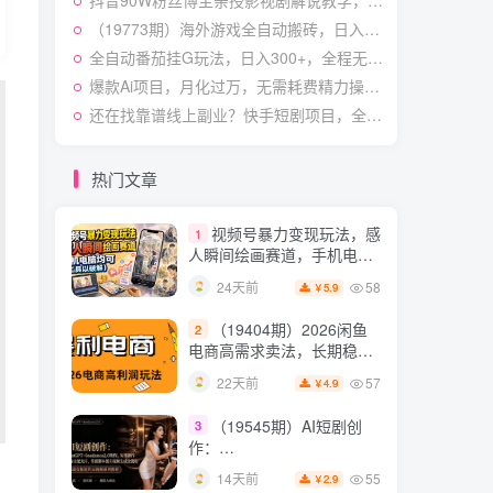
抖音90W粉丝博主亲授影视剧解说教学，选剧选题+文案模板+AI指令+剪辑配音+封面全流程变现，解锁精选独家收益
54
28天前
4.9
￥
（19773期）海外游戏全自动搬砖，日入1000+，全天无人值守，绿色稳定！
（19538期）人性思维格
5
全自动番茄挂G玩法，日入300+，全程无需人工，一台电脑即可开展【揭秘】
局短视频教学：20W博主亲
爆款Ai项目，月化过万，无需耗费精力操作，稳健实现每月增收
授×标准化流程×字幕封面设
54
14天前
3.9
￥
还在找靠谱线上副业？快手短剧项目，全程自动发布内容，不用熬夜做视频，轻松日入500+【揭秘】
计×AI提示词×橱窗带货6W
件实战经验
短视频起号涨粉训练营：
6
全类目爆款剪辑实操，账号
热门文章
节奏规划复盘落地教程
54
17天前
2.9
￥
视频号暴力变现玩法，感
1
人瞬间绘画赛道，手机电脑
均可
58
24天前
5.9
￥
（19404期）2026闲鱼
2
电商高需求卖法，长期稳定
可做，一单利润300
57
22天前
4.9
￥
（19545期）AI短剧创
3
作：
ChatGPT+Seedance2.0教
55
14天前
2.9
￥
程，从零制作恶毒女配短