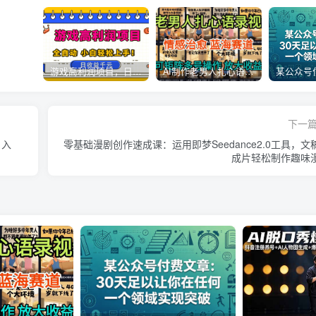
游戏高利润项目，日收益1k+，全自动，无需值守，解放双手，小白轻松上手【揭秘】
AI制作老男人扎心语录，5分钟一条，操作简单，流量非常大，保姆级教程
下一
日入
零基础漫剧创作速成课：运用即梦Seedance2.0工具，文
成片轻松制作趣味