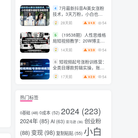
片，掌握脚本图片视频生成
7月最新抖音Ai美女涨粉
4
全流程
技术，3天万粉，小白也能
快速起号涨粉变现
54
28天前
4.9
￥
（19538期）人性思维格
5
局短视频教学：20W博主亲
授×标准化流程×字幕封面设
54
14天前
3.9
￥
计×AI提示词×橱窗带货6W
件实战经验
短视频起号涨粉训练营：
6
全类目爆款剪辑实操，账号
节奏规划复盘落地教程
54
17天前
2.9
￥
热门标签
2024
(223)
0成本
(52)
0基础
(48)
2024年
(85)
创业粉
AI
(63)
亚马逊
(36)
小白
变现
(98)
(88)
复制粘贴
(55)