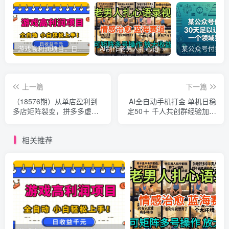
游戏高利润项目，日收益1k+，全自动，无需值守，解放双手，小白轻松上手【揭秘】
AI制作老男人扎心语录，5分钟一条，操作简单，流量非常大，保姆级教程
上一篇
下一篇
（18576期）从单店盈利到
AI全自动手机打金 单机日稳
多店矩阵裂变，拼多多虚拟
定50＋ 千人共创群经验加持
项目全套实操教程，新手也
可矩阵批量操作
能稳步日入千元
相关推荐