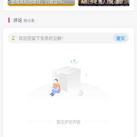
游戏高利润项目，日收益1k+，全自动，无需值守，解放双手，小白轻松上手【揭秘】
AI制作老男人扎心语录，5分钟一条，操
评论
抢沙发
欢迎您留下宝贵的见解！
提交
暂无评论内容