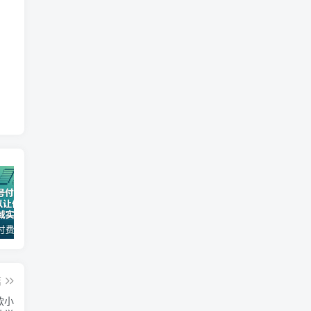
某公众号付费文章：30天足以让你在任何一个领域实现突破
（17411期）宠物行业六套实战课：抖音小红书双平台，剪辑直播全打通，学完宠物赛道月入3万+
2026全域投放进阶杭州3月线下课，抖音巨量千川进阶提升，撬动自然流量、连爆短视频、提升ROI
篇
款小