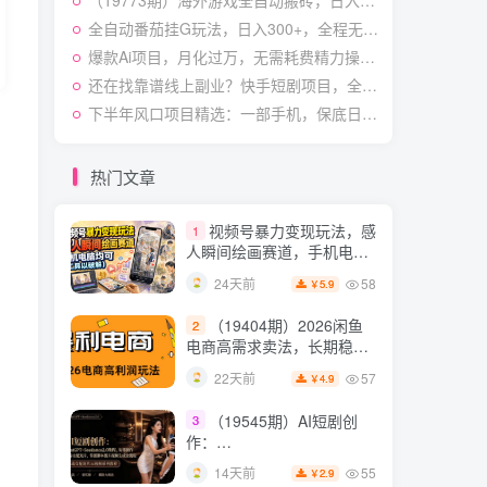
（19773期）海外游戏全自动搬砖，日入1000+，全天无人值守，绿色稳定！
快速起号涨粉变现
54
28天前
4.9
￥
全自动番茄挂G玩法，日入300+，全程无需人工，一台电脑即可开展【揭秘】
爆款Ai项目，月化过万，无需耗费精力操作，稳健实现每月增收
（19538期）人性思维格
5
局短视频教学：20W博主亲
还在找靠谱线上副业？快手短剧项目，全程自动发布内容，不用熬夜做视频，轻松日入500+【揭秘】
授×标准化流程×字幕封面设
54
14天前
下半年风口项目精选：一部手机，保底日入500+，做就有收益，长期稳定！【揭秘】
3.9
￥
计×AI提示词×橱窗带货6W
件实战经验
短视频起号涨粉训练营：
6
全类目爆款剪辑实操，账号
热门文章
节奏规划复盘落地教程
54
17天前
2.9
￥
视频号暴力变现玩法，感
1
人瞬间绘画赛道，手机电脑
均可
58
24天前
5.9
￥
（19404期）2026闲鱼
2
电商高需求卖法，长期稳定
可做，一单利润300
57
22天前
4.9
￥
（19545期）AI短剧创
3
作：
ChatGPT+Seedance2.0教
55
14天前
2.9
￥
程，从零制作恶毒女配短