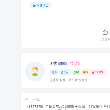
网赚项目
点赞
9
无忧
关注
0
3W+
0
5
111W+
这家伙很懒，什么都没有写...
上一篇
（18578期）台词混剪从0到爆款全拆解：54W粉丝博