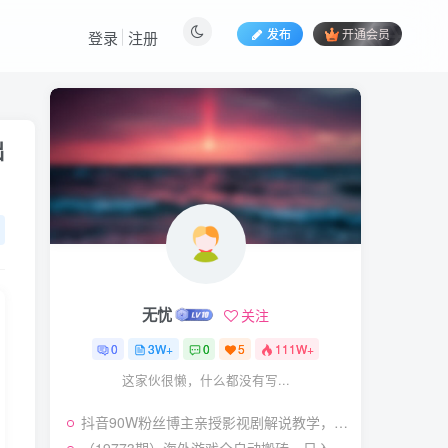
发布
开通会员
登录
注册
热门文章
础
视频号暴力变现玩法，感
1
人瞬间绘画赛道，手机电脑
均可
58
24天前
5.9
￥
（19404期）2026闲鱼
2
电商高需求卖法，长期稳定
可做，一单利润300
57
22天前
4.9
￥
无忧
关注
（19545期）AI短剧创
3
作：
0
3W+
0
5
111W+
ChatGPT+Seedance2.0教
55
14天前
2.9
￥
这家伙很懒，什么都没有写...
程，从零制作恶毒女配短
片，掌握脚本图片视频生成
7月最新抖音Ai美女涨粉
4
全流程
抖音90W粉丝博主亲授影视剧解说教学，选剧选题+文案模板+AI指令+剪辑配音+封面全流程变现，解锁精选独家收益
技术，3天万粉，小白也能