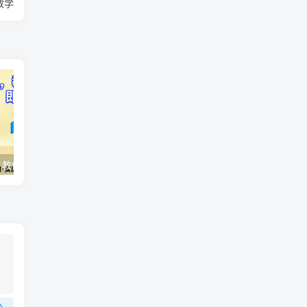
教学
AI变现实战课，教你如何利用AI快速賺钱，即使你是新手
2026全域投放进阶杭州3月线下课，抖音巨量千川进阶提升，撬动自然流量、连爆短视频、提升ROI