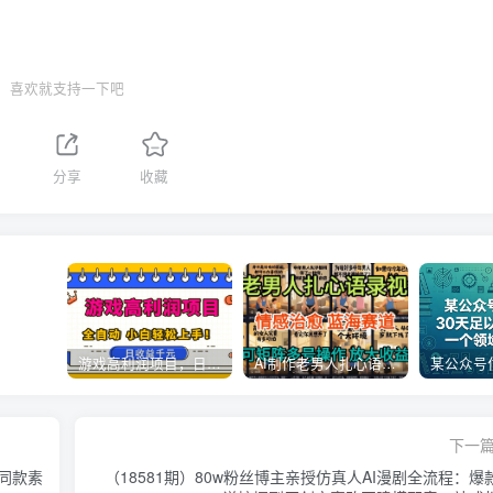
喜欢就支持一下吧
分享
收藏
游戏高利润项目，日收益1k+，全自动，无需值守，解放双手，小白轻松上手【揭秘】
AI制作老男人扎心语录，5分钟一条，操作简单，流量非常大，保姆级教程
下一
主同款素
（18581期）80w粉丝博主亲授仿真人AI漫剧全流程：爆