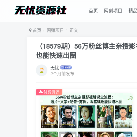
首页
网创项目
精
首页
网赚项目
正文
（18579期）56万粉丝博主亲
也能快速出圈
无忧
2个月前发布
付费资源