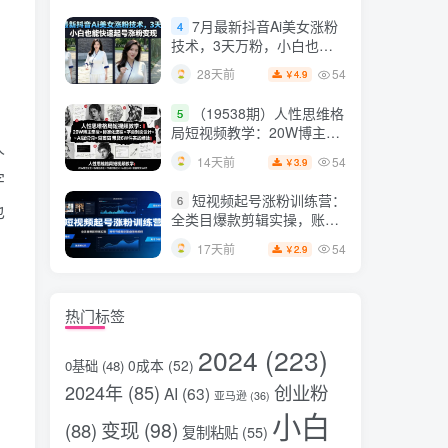
片，掌握脚本图片视频生成
7月最新抖音Ai美女涨粉
4
全流程
技术，3天万粉，小白也能
快速起号涨粉变现
54
28天前
4.9
￥
（19538期）人性思维格
5
局短视频教学：20W博主亲
人
授×标准化流程×字幕封面设
54
14天前
3.9
￥
计×AI提示词×橱窗带货6W
字
件实战经验
短视频起号涨粉训练营：
6
也
全类目爆款剪辑实操，账号
节奏规划复盘落地教程
54
17天前
2.9
￥
热门标签
2024
(223)
0成本
(52)
0基础
(48)
2024年
(85)
创业粉
AI
(63)
亚马逊
(36)
小白
变现
(98)
(88)
复制粘贴
(55)