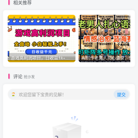
相关推荐
游戏高利润项目，日收益1k+，全自动，无需值守，解放双手，小白轻松上手【揭秘】
AI制作老男人扎心语录，5分钟一条，操
评论
抢沙发
欢迎您留下宝贵的见解！
提交