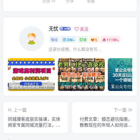
点赞
10
分享
收藏
无忧
关注
0
3W+
0
5
111W+
这家伙很懒，什么都没有写...
游戏高利润项目，日收益1k+，全自动，无需值守，解放双手，小白轻松上手【揭秘】
AI制作老男人扎心语录，5分钟一条，操作简单，流量非常大，保姆级教程
上一篇
下一篇
同城爆客底层实操课，实体
付费文章：婚恋避坑指南，
商家专属同城流量打法，从
教教现在的年轻人如何谈恋
零引爆门店客源实现持续盈
爱
利增收