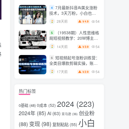
片，掌握脚本图片视频生成
7月最新抖音Ai美女涨粉
4
全流程
技术，3天万粉，小白也能
快速起号涨粉变现
54
28天前
4.9
￥
（19538期）人性思维格
5
局短视频教学：20W博主亲
授×标准化流程×字幕封面设
盖
54
14天前
3.9
￥
计×AI提示词×橱窗带货6W
基
件实战经验
短视频起号涨粉训练营：
6
全类目爆款剪辑实操，账号
节奏规划复盘落地教程
54
17天前
2.9
￥
热门标签
2024
(223)
0成本
(52)
0基础
(48)
2024年
(85)
创业粉
AI
(63)
亚马逊
(36)
小白
变现
(98)
(88)
复制粘贴
(55)