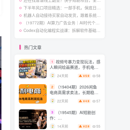
还在找靠谱线上副业？快手短剧项目，全程自动发布内容，不用熬夜做视频，轻松日入500+【揭秘】
快速起号涨粉变现
54
28天前
4.9
￥
下半年风口项目精选：一部手机，保底日入500+，做就有收益，长期稳定！【揭秘】
机器人自动接待买家自动发货，跟着系统学拼多多虚拟月入1-5W【揭秘】
（19538期）人性思维格
5
局短视频教学：20W博主亲
（19772期）AI算力广告业务｜AI时代个人或工作室新赛道
授×标准化流程×字幕封面设
54
14天前
Codex自动化编程实战课：拆解软件基础操作，搭配实用插件快速掌握AI代码编写能力
3.9
￥
计×AI提示词×橱窗带货6W
件实战经验
短视频起号涨粉训练营：
6
全类目爆款剪辑实操，账号
热门文章
节奏规划复盘落地教程
54
17天前
2.9
￥
视频号暴力变现玩法，感
1
人瞬间绘画赛道，手机电脑
均可
58
24天前
5.9
￥
（19404期）2026闲鱼
2
电商高需求卖法，长期稳定
可做，一单利润300
57
22天前
4.9
￥
（19545期）AI短剧创
3
作：
ChatGPT+Seedance2.0教
55
14天前
2.9
￥
程，从零制作恶毒女配短