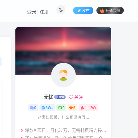
发布
开通会员
登录
注册
热门文章
视频号暴力变现玩法，感
1
人瞬间绘画赛道，手机电脑
均可
58
24天前
5.9
￥
（19404期）2026闲鱼
2
电商高需求卖法，长期稳定
可做，一单利润300
57
22天前
4.9
￥
无忧
关注
（19545期）AI短剧创
3
作：
0
3W+
0
5
111W+
ChatGPT+Seedance2.0教
55
14天前
2.9
￥
这家伙很懒，什么都没有写...
程，从零制作恶毒女配短
片，掌握脚本图片视频生成
7月最新抖音Ai美女涨粉
4
全流程
爆款Ai项目，月化过万，无需耗费精力操作，稳健实现每月增收
技术，3天万粉，小白也能