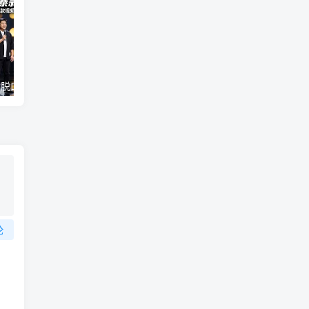
（18012期）AI脱口秀爆款玩法课：抖音注册养号+AI人物图生成+爆款视频制作，零基础快速上手起号
某大V大案纪实解说视频教学，可做伙伴计划、撸精选收益，视频号和支付宝分成计划均可
论