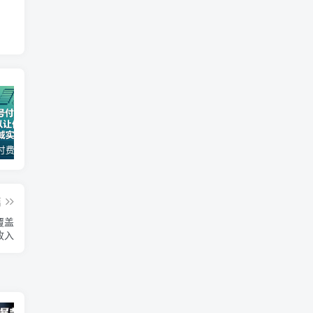
某公众号付费文章：30天足以让你在任何一个领域实现突破
（18012期）AI脱口秀爆款玩法课：抖音注册养号+AI人物图生成+爆款视频制作，零基础快速上手起号
AI变现实战课，教你如何利用AI快速賺钱，即使你是新手
篇
覆盖
收入