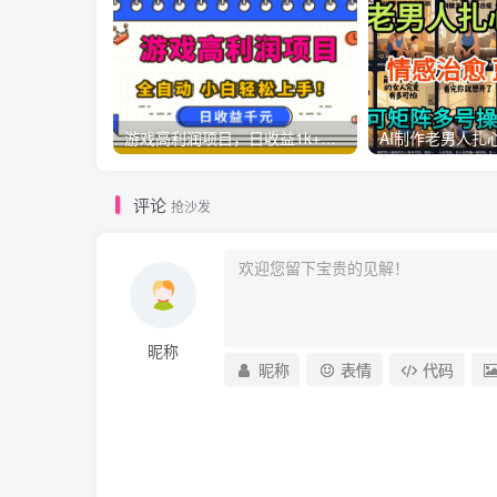
游戏高利润项目，日收益1k+，全自动，无需值守，解放双手，小白轻松上手【揭秘】
评论
抢沙发
昵称
昵称
表情
代码