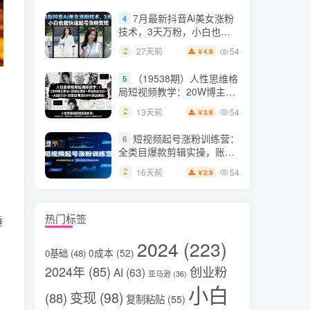
片，掌握脚本图片视频生成
7月最新抖音Ai美女涨粉
4
全流程
技术，3天万粉，小白也能
快速起号涨粉变现
54
27天前
4.9
￥
（19538期）人性思维格
5
局短视频教学：20W博主亲
授×标准化流程×字幕封面设
54
13天前
3.9
￥
计×AI提示词×橱窗带货6W
件实战经验
短视频起号涨粉训练营：
6
全类目爆款剪辑实操，账号
节奏规划复盘落地教程
54
16天前
2.9
￥
热门标签
睡
2024
(223)
0成本
(52)
0基础
(48)
2024年
(85)
创业粉
AI
(63)
亚马逊
(36)
小白
变现
(98)
(88)
复制粘贴
(55)