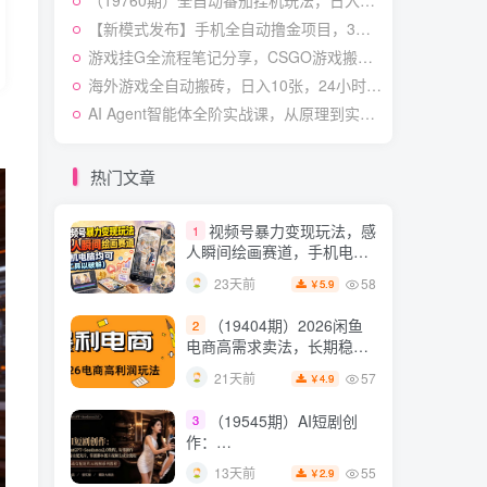
（19760期）全自动番茄挂机玩法，日入300+，操作门槛低，一台电脑即可开展
快速起号涨粉变现
54
27天前
4.9
￥
【新模式发布】手机全自动撸金项目，3台手机一天200+，保姆级教程及全套工具【揭秘】
游戏挂G全流程笔记分享，CSGO游戏搬砖，小白看了当天学会见收益【揭秘】
（19538期）人性思维格
5
局短视频教学：20W博主亲
海外游戏全自动搬砖，日入10张，24小时全自动运行，无需人工值守，绿色稳定！【揭秘】
授×标准化流程×字幕封面设
54
13天前
AI Agent智能体全阶实战课，从原理到实操，手把手搭建可自动运行的AI Agent
3.9
￥
计×AI提示词×橱窗带货6W
件实战经验
短视频起号涨粉训练营：
6
全类目爆款剪辑实操，账号
热门文章
节奏规划复盘落地教程
54
16天前
2.9
￥
视频号暴力变现玩法，感
1
人瞬间绘画赛道，手机电脑
均可
58
23天前
5.9
￥
（19404期）2026闲鱼
2
电商高需求卖法，长期稳定
可做，一单利润300
57
21天前
4.9
￥
（19545期）AI短剧创
3
作：
ChatGPT+Seedance2.0教
55
13天前
2.9
￥
程，从零制作恶毒女配短