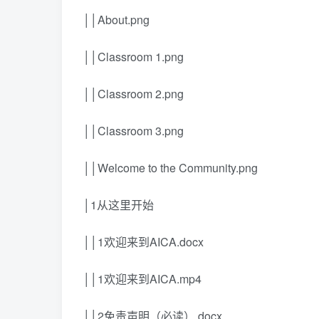
││About.png
││Classroom 1.png
││Classroom 2.png
││Classroom 3.png
││Welcome to the Community.png
│1从这里开始
││1欢迎来到AICA.docx
││1欢迎来到AICA.mp4
││2免责声明（必读）.docx