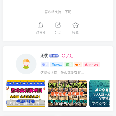
喜欢就支持一下吧
点赞
6
分享
收藏
无忧
关注
0
3W+
0
5
111W+
这家伙很懒，什么都没有写...
游戏高利润项目，日收益1k+，全自动，无需值守，解放双手，小白轻松上手【揭秘】
AI制作老男人扎心语录，5分钟一条，操作简单，流量非常大，保姆级教程