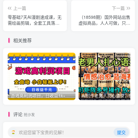
上一篇
下一篇
零基础7天AI漫剧速成课，无
（18598期）国外网站出售
需绘画剪辑，全套工具落地
虚拟商品，人人可做，只需
教学，轻松实现漫剧账号稳
简单上传，不用引流，最简
定变现
单得网赚项目
相关推荐
游戏高利润项目，日收益1k+，全自动，无需值守，解放双手，小白轻松上手【揭秘】
AI制作老男人扎心语录，5分钟一条，操
评论
抢沙发
欢迎您留下宝贵的见解！
提交