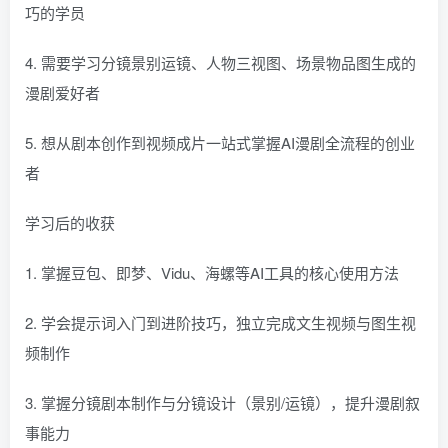
巧的学员
4. 需要学习分镜景别运镜、人物三视图、场景物品图生成的
漫剧爱好者
5. 想从剧本创作到视频成片一站式掌握AI漫剧全流程的创业
者
学习后的收获
1. 掌握豆包、即梦、Vidu、海螺等AI工具的核心使用方法
2. 学会提示词入门到进阶技巧，独立完成文生视频与图生视
频制作
3. 掌握分镜剧本制作与分镜设计（景别/运镜），提升漫剧叙
事能力