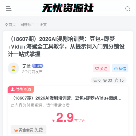
首页
网赚项目
正文
（18607期）2026AI漫剧培训营：豆包+即梦
+Vidu+海螺全工具教学，从提示词入门到分镜设
计一站式掌握
无忧
关注
私信
2个月前发布
0
33
15
付费资源
（18607期）2026AI漫剧培训营：豆包+即梦+Vidu+海螺全工具教学，从提示词入门到分镜设计一站式掌握
此内容为付费资源，请付费后查看
2.9
79
￥
￥
免费
黄金会员