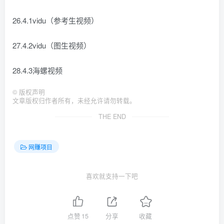
26.4.1vidu（参考生视频）
27.4.2vidu（图生视频）
28.4.3海螺视频
©
版权声明
文章版权归作者所有，未经允许请勿转载。
THE END
网赚项目
喜欢就支持一下吧
点赞
15
分享
收藏