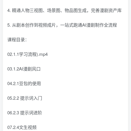
4. 精通人物三视图、场景图、物品图生成，完善漫剧资产库
5. 从剧本创作到视频成片，一站式跑通AI漫剧制作全流程
课程目录：
02.1.1学习流程).mp4
03.1.2AI漫剧风口
04.2.1豆包的使用
05.2.2 提示词入门
06.2.3 提示词进阶
07.2.4文生视频