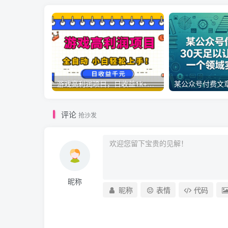
游戏高利润项目，日收益1k+，全自动，无需值守，解放双手，小白轻松上手【揭秘】
评论
抢沙发
昵称
昵称
表情
代码