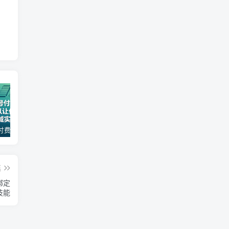
某公众号付费文章：30天足以让你在任何一个领域实现突破
2026全域投放进阶杭州3月线下课，抖音巨量千川进阶提升，撬动自然流量、连爆短视频、提升ROI
一款软件自动零钱，可以矩阵操作，执行就有收入，傻瓜式点击即可_无忧资源社
篇
绑定
技能