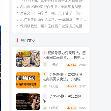
（19721期）宝子哥抖音快手无人直播课-2026年8月5更新｜从基础搭建到高阶起号，稳号防封技术，搭建自动化直播变现体系
作与流量心法・AI核心概念
54
21天前
2.8
￥
与Claude Code实战，打造
AI内容+GEO实战白皮书，全面掌握AI量产SOP与GEO分发机制【文档】
个人超级生产系统【录音
付费文章：佛学第一弹，关于佛学，你只需要记住四个字
7月最新抖音Ai美女涨粉
5
+图片】
技术，3天万粉，小白也能
小红书卖职场英语资料，一单39.8，卖了2w+份，新手可快速上手
快速起号涨粉变现
54
25天前
保姆级教程｜用AI无线画布做沉浸式吃播，3步直接出片，无线画布工作流，操作简单好上手
4.9
￥
（19538期）人性思维格
6
局短视频教学：20W博主亲
热门文章
授×标准化流程×字幕封面设
54
12天前
3.9
￥
计×AI提示词×橱窗带货6W
视频号暴力变现玩法，感
1
件实战经验
人瞬间绘画赛道，手机电脑
均可
58
22天前
5.9
￥
（19404期）2026闲鱼
2
电商高需求卖法，长期稳定
可做，一单利润300
57
19天前
4.9
￥
（19545期）AI短剧创
3
作：
ChatGPT+Seedance2.0教
55
11天前
2.9
￥
程，从零制作恶毒女配短