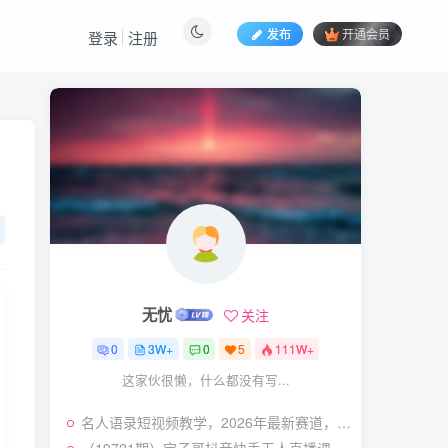
发布
开通会员
登录
注册
热门文章
视频号暴力变现玩法，感
1
人瞬间绘画赛道，手机电脑
均可
58
22天前
5.9
￥
（19404期）2026闲鱼
2
电商高需求卖法，长期稳定
可做，一单利润300
57
19天前
4.9
￥
无忧
关注
（19545期）AI短剧创
3
作：
0
3W+
0
5
111W+
ChatGPT+Seedance2.0教
55
11天前
2.9
￥
这家伙很懒，什么都没有写...
程，从零制作恶毒女配短
片，掌握脚本图片视频生成
某大佬的线下闭门课｜商
4
全流程
名人语录短视频教学，2026年最新赛道，涨粉变现两不误
业推理与底层逻辑・内容创