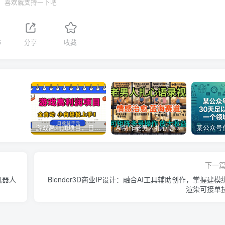
喜欢就支持一下吧
5
分享
收藏
游戏高利润项目，日收益1k+，全自动，无需值守，解放双手，小白轻松上手【揭秘】
AI制作老男人扎心语录，5分钟一条，操作简单，流量非常大，保姆级教程
下一
机器人
Blender3D商业IP设计：融合AI工具辅助创作，掌握建模
渲染可接单