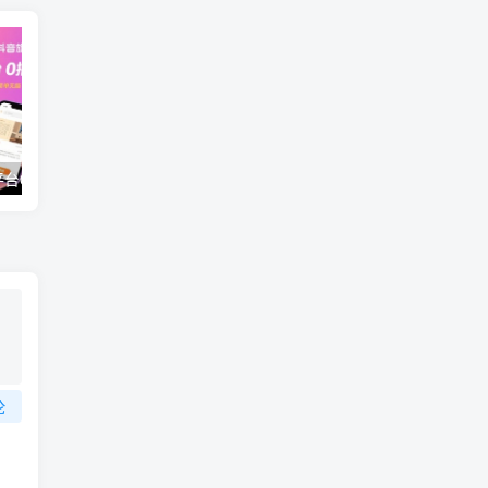
抖音旗下小说平台0撸新玩法，每天挂G60分钟，简单无脑，日入2张【揭秘】
（18012期）AI脱口秀爆款玩法课：抖音注册养号+AI人物图生成+爆款视频制作，零基础快速上手起号
论