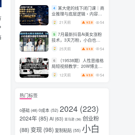
片，掌握脚本图片视频生成
某大佬的线下闭门课｜商
4
全流程
业推理与底层逻辑・内容创
方
作与流量心法・AI核心概念
54
21天前
2.8
￥
与Claude Code实战，打造
P
个人超级生产系统【录音
7月最新抖音Ai美女涨粉
5
+图片】
每
技术，3天万粉，小白也能
快速起号涨粉变现
54
25天前
4.9
￥
（19538期）人性思维格
6
局短视频教学：20W博主亲
授×标准化流程×字幕封面设
54
12天前
3.9
￥
计×AI提示词×橱窗带货6W
件实战经验
热门标签
2024
(223)
0成本
(52)
0基础
(48)
2024年
(85)
创业粉
AI
(63)
亚马逊
(36)
小白
变现
(98)
(88)
复制粘贴
(55)