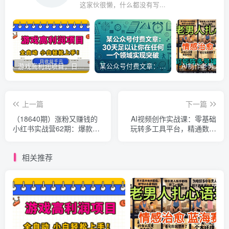
这家伙很懒，什么都没有写...
游戏高利润项目，日收益1k+，全自动，无需值守，解放双手，小白轻松上手【揭秘】
某公众号付费文章：30天足以让你在任何一个领域实现突破
上一篇
下一篇
（18640期）涨粉又赚钱的
AI视频创作实战课：零基础
小红书实战营62期：爆款封
玩转多工具平台，精通数字
面选题技巧+引流开店+接广
人广告、剧情片，轻松开启
变现全链路
接单副业
相关推荐