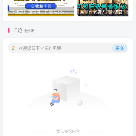
游戏高利润项目，日收益1k+，全自动，无需值守，解放双手，小白轻松上手【揭秘】
AI制作老男人扎心语录，5分钟一条，操
评论
抢沙发
欢迎您留下宝贵的见解！
提交
暂无评论内容