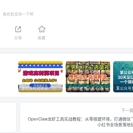
喜欢就支持一下吧
1
分享
收藏
游戏高利润项目，日收益1k+，全自动，无需值守，解放双手，小白轻松上手【揭秘】
AI制作老男人扎心语录，5分钟一条，操作简单，流量非常大，保姆级教程
下一
OpenClaw龙虾工具实战教程：从零搭建环境，打通微信
小红书全场景落地