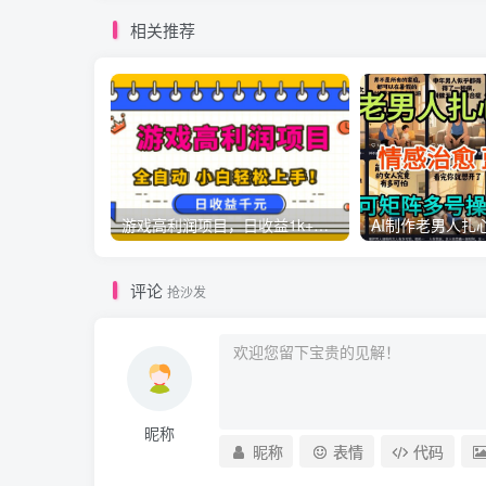
相关推荐
游戏高利润项目，日收益1k+，全自动，无需值守，解放双手，小白轻松上手【揭秘】
评论
抢沙发
昵称
昵称
表情
代码