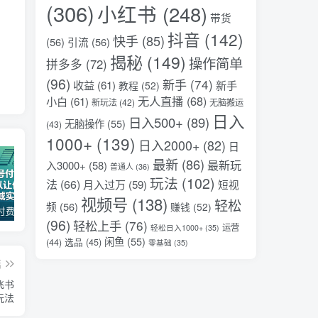
(306)
小红书
(248)
带货
抖音
(142)
快手
(85)
(56)
引流
(56)
揭秘
(149)
操作简单
拼多多
(72)
(96)
新手
(74)
收益
(61)
新手
教程
(52)
无人直播
(68)
小白
(61)
新玩法
(42)
无脑搬运
日入
日入500+
(89)
无脑操作
(55)
(43)
1000+
(139)
日入2000+
(82)
日
最新
(86)
最新玩
入3000+
(58)
普通人
(36)
玩法
(102)
法
(66)
月入过万
(59)
短视
视频号
(138)
轻松
频
(56)
赚钱
(52)
某公众号付费文章：30天足以让你在任何一个领域实现突破
（17411期）宠物行业六套实战课：抖音小红书双平台，剪辑直播全打通，学完宠物赛道月入3万+
2026全域投放进阶杭州3月线下课，抖音巨量千川进阶提升，撬动自然流量、连爆短视频、提升ROI
(96)
轻松上手
(76)
运营
轻松日入1000+
(35)
闲鱼
(55)
选品
(45)
(44)
零基础
(35)
篇
飞书
玩法