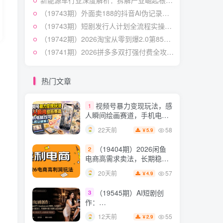
新能源车行业深度解析：拆解产业崛起根源，剖析行业内卷与海外贸易争端现状
授×标准化流程×字幕封面设
54
12天前
3.9
￥
计×AI提示词×橱窗带货6W
（19743期）外面卖188的抖音AI伪记录片赛道掘金全攻略；从选题到发布十一大环节拆解，零基础也能做出高流量真实感内容
件实战经验
（19743期）短剧发行人计划全流程实操教程；从账号定位到选剧剪辑再到发布技巧，零基础也能快速上手出单
短视频起号涨粉训练营：
5
全类目爆款剪辑实操，账号
（19742期）2026淘宝从零到爆2.0第85期；主推款五项高权重初始设置，改销量评晒秒单快速破零积累基础权重
节奏规划复盘落地教程
54
15天前
（19741期）2026拼多多双打强付费全攻略-62期；成本推广加托管双剑合璧，系统讲解7种付费玩法优劣势与选择策略
2.9
￥
某大佬的线下闭门课｜商
6
业推理与底层逻辑・内容创
热门文章
作与流量心法・AI核心概念
54
21天前
2.8
￥
与Claude Code实战，打造
视频号暴力变现玩法，感
1
个人超级生产系统【录音
人瞬间绘画赛道，手机电脑
+图片】
均可
58
22天前
5.9
￥
（19404期）2026闲鱼
2
电商高需求卖法，长期稳定
可做，一单利润300
57
20天前
4.9
￥
（19545期）AI短剧创
3
作：
ChatGPT+Seedance2.0教
55
12天前
2.9
￥
程，从零制作恶毒女配短