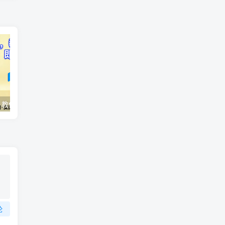
AI变现实战课，教你如何利用AI快速賺钱，即使你是新手
2026全域投放进阶杭州3月线下课，抖音巨量千川进阶提升，撬动自然流量、连爆短视频、提升ROI
论