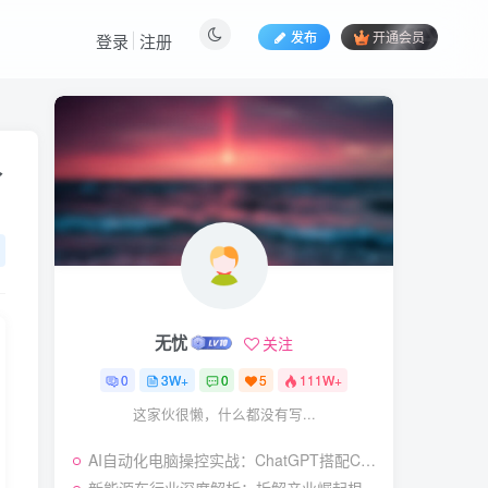
发布
开通会员
登录
注册
热门文章
久
视频号暴力变现玩法，感
1
人瞬间绘画赛道，手机电脑
均可
58
22天前
5.9
￥
（19404期）2026闲鱼
2
电商高需求卖法，长期稳定
可做，一单利润300
57
20天前
4.9
￥
无忧
关注
（19545期）AI短剧创
3
作：
0
3W+
0
5
111W+
ChatGPT+Seedance2.0教
55
12天前
2.9
￥
这家伙很懒，什么都没有写...
程，从零制作恶毒女配短
片，掌握脚本图片视频生成
（19538期）人性思维格
4
全流程
AI自动化电脑操控实战：ChatGPT搭配Codex，一键指令远程自动操控电脑完成工作
局短视频教学：20W博主亲