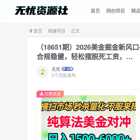
首页
网创项目
精
首页
网赚项目
正文
（18651期）2026美金掘金新风口
合规稳健，轻松摆脱死工资，…
无忧
2个月前发布
付费资源