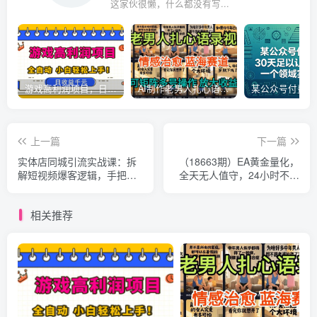
这家伙很懒，什么都没有写...
游戏高利润项目，日收益1k+，全自动，无需值守，解放双手，小白轻松上手【揭秘】
AI制作老男人扎心语录，5分钟一条，操作简单，流量非常大，保姆级教程
上一篇
下一篇
实体店同城引流实战课：拆
（18663期）EA黄金量化，
解短视频爆客逻辑，手把手
全天无人值守，24小时不停
教学制作引流视频复制成功
干，小白轻松操作，日入
玩法
1000+
相关推荐