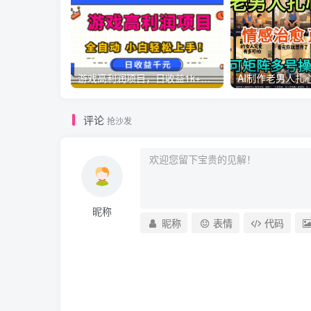
游戏高利润项目，日收益1k+，全自动，无需值守，解放双手，小白轻松上手【揭秘】
评论
抢沙发
昵称
昵称
表情
代码