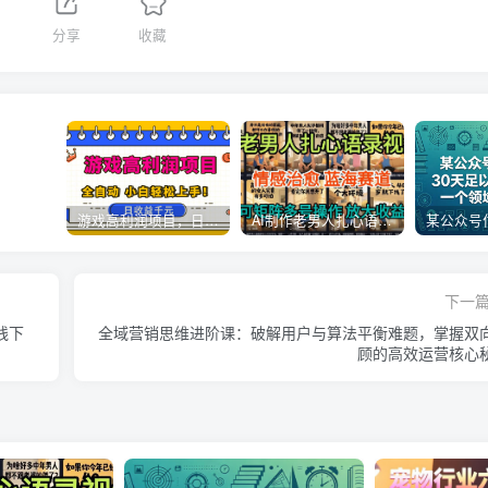
1
分享
收藏
游戏高利润项目，日收益1k+，全自动，无需值守，解放双手，小白轻松上手【揭秘】
AI制作老男人扎心语录，5分钟一条，操作简单，流量非常大，保姆级教程
下一
线下
全域营销思维进阶课：破解用户与算法平衡难题，掌握双
顾的高效运营核心