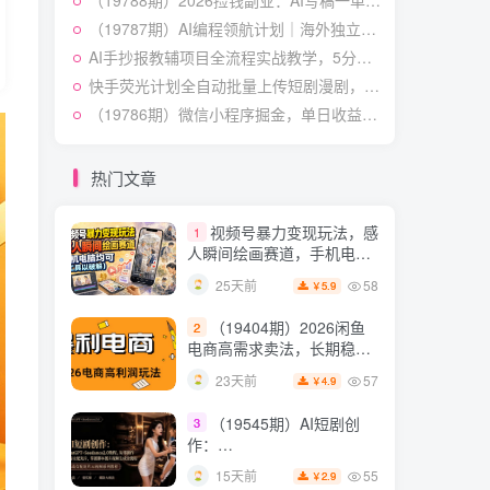
（19788期）2026捡钱副业：AI写稿一单5张，免费派单群，0门槛直接干
授×标准化流程×字幕封面设
54
15天前
3.9
￥
计×AI提示词×橱窗带货6W
（19787期）AI编程领航计划｜海外独立站实战｜多Agent一键建站｜站点开发测试｜冷启动引流｜数据复盘｜出海变现完整教程
件实战经验
AI手抄报教辅项目全流程实战教学，5分钟做的一套手抄报，卖了2000多份，操作简单，月入1W+
短视频起号涨粉训练营：
5
全类目爆款剪辑实操，账号
快手荧光计划全自动批量上传短剧漫剧，每天轻松几张【揭秘】
节奏规划复盘落地教程
54
18天前
（19786期）微信小程序掘金，单日收益稳定300+，四种收入来源，真正的靠谱可落地项目
2.9
￥
某大佬的线下闭门课｜商
6
业推理与底层逻辑・内容创
热门文章
作与流量心法・AI核心概念
54
24天前
2.8
￥
与Claude Code实战，打造
视频号暴力变现玩法，感
1
个人超级生产系统【录音
人瞬间绘画赛道，手机电脑
+图片】
均可
58
25天前
5.9
￥
（19404期）2026闲鱼
2
电商高需求卖法，长期稳定
可做，一单利润300
57
23天前
4.9
￥
（19545期）AI短剧创
3
作：
ChatGPT+Seedance2.0教
55
15天前
2.9
￥
程，从零制作恶毒女配短