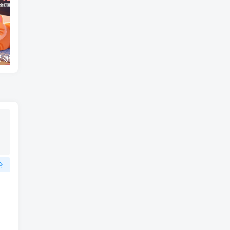
（17411期）宠物行业六套实战课：抖音小红书双平台，剪辑直播全打通，学完宠物赛道月入3万+
（18012期）AI脱口秀爆款玩法课：抖音注册养号+AI人物图生成+爆款视频制作，零基础快速上手起号
论