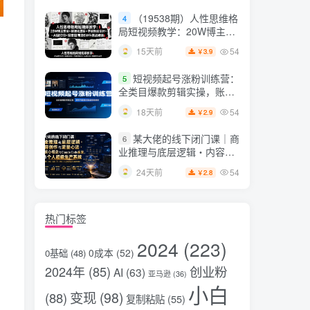
片，掌握脚本图片视频生成
（19538期）人性思维格
4
全流程
局短视频教学：20W博主亲
授×标准化流程×字幕封面设
54
15天前
3.9
￥
计×AI提示词×橱窗带货6W
件实战经验
短视频起号涨粉训练营：
5
全类目爆款剪辑实操，账号
节奏规划复盘落地教程
54
18天前
2.9
￥
某大佬的线下闭门课｜商
6
业推理与底层逻辑・内容创
作与流量心法・AI核心概念
54
24天前
2.8
￥
与Claude Code实战，打造
个人超级生产系统【录音
+图片】
热门标签
2024
(223)
0成本
(52)
0基础
(48)
2024年
(85)
创业粉
AI
(63)
亚马逊
(36)
小白
变现
(98)
(88)
复制粘贴
(55)