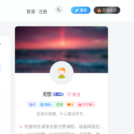
发布
开通会员
登录
注册
热门文章
粉
视频号暴力变现玩法，感
1
人瞬间绘画赛道，手机电脑
均可
58
25天前
5.9
￥
（19404期）2026闲鱼
2
电商高需求卖法，长期稳定
可做，一单利润300
57
23天前
4.9
￥
无忧
关注
（19545期）AI短剧创
3
作：
0
3W+
0
5
111W+
ChatGPT+Seedance2.0教
55
15天前
2.9
￥
这家伙很懒，什么都没有写...
程，从零制作恶毒女配短
片，掌握脚本图片视频生成
（19538期）人性思维格
4
全流程
任推邦任课堂全套付费课程，涵盖网盘拉新、短剧小说推广、多平台副业变现等热门赛道，零基础也能轻松上手实操
局短视频教学：20W博主亲