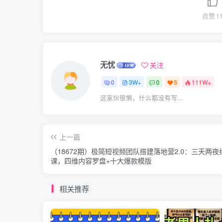
点赞
1
无忧
关注
0
3W+
0
5
111W+
这家伙很懒，什么都没有写...
上一篇
（18672期）极简短视频团队搭建落地营2.0：三天两夜
课，四维内容罗盘+十大爆款模版
相关推荐