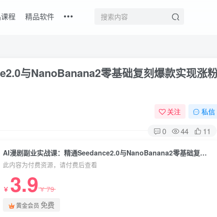
品课程
精品软件
e2.0与NanoBanana2零基础复刻爆款实现涨
关注
私信
0
44
11
AI漫剧副业实战课：精通Seedance2.0与NanoBanana2零基础复刻爆款实现涨粉变现
此内容为付费资源，请付费后查看
3.9
79
￥
￥
免费
黄金会员