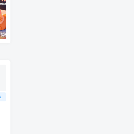
（17411期）宠物行业六套实战课：抖音小红书双平台，剪辑直播全打通，学完宠物赛道月入3万+
抖音旗下小说平台0撸新玩法，每天挂G60分钟，简单无脑，日入2张【揭秘】
论