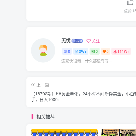
点赞
1
无忧
关注
0
3W+
0
5
111W+
这家伙很懒，什么都没有写...
上一篇
（18702期）EA黄金量化，24小时不间断挣美金，小白
手，日入1000+
相关推荐