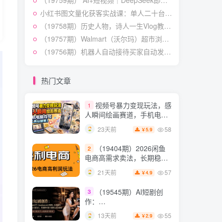
（19759期） AI+短视频｜DeepSeek即梦豆包小云雀全工具教学，从账号定位到剪映剪辑，零基础也能快速上手做爆款
授×标准化流程×字幕封面设
54
13天前
3.9
￥
计×AI提示词×橱窗带货6W
小红书图文量化获客实战课：单人二十台设备矩阵搭建，标准化流程高效批量引流获客
件实战经验
（19758期）历史人物，诗人一生Vlog教学， AI制作丨伙伴计划丨精选收益丨商单收徒 ，新领域红利期，抓紧做
短视频起号涨粉训练营：
5
全类目爆款剪辑实操，账号
（19757期）Walmart（沃尔玛）超市浏览标注项目，单账号日收益20+ 单电脑日收益可达1000+带分佣机制
节奏规划复盘落地教程
54
15天前
（19756期）机器人自动接待买家自动发货，跟着系统学拼多多虚拟月入1-5万
2.9
￥
某大佬的线下闭门课｜商
6
业推理与底层逻辑・内容创
热门文章
作与流量心法・AI核心概念
54
22天前
2.8
￥
与Claude Code实战，打造
视频号暴力变现玩法，感
1
个人超级生产系统【录音
人瞬间绘画赛道，手机电脑
+图片】
均可
58
23天前
5.9
￥
（19404期）2026闲鱼
2
电商高需求卖法，长期稳定
可做，一单利润300
57
21天前
4.9
￥
（19545期）AI短剧创
3
作：
ChatGPT+Seedance2.0教
55
13天前
2.9
￥
程，从零制作恶毒女配短