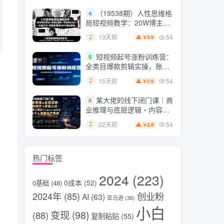
片，掌握脚本图片视频生成
（19538期）人性思维格
4
全流程
局短视频教学：20W博主亲
授×标准化流程×字幕封面设
54
13天前
3.9
￥
计×AI提示词×橱窗带货6W
件实战经验
短视频起号涨粉训练营：
5
全类目爆款剪辑实操，账号
。
节奏规划复盘落地教程
54
15天前
2.9
￥
某大佬的线下闭门课｜商
6
业推理与底层逻辑・内容创
作与流量心法・AI核心概念
54
22天前
2.8
￥
与Claude Code实战，打造
个人超级生产系统【录音
+图片】
热门标签
2024
(223)
0成本
(52)
0基础
(48)
2024年
(85)
创业粉
AI
(63)
亚马逊
(36)
小白
变现
(98)
(88)
复制粘贴
(55)