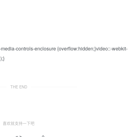
ontrols-enclosure {overflow:hidden;}video::-webkit-
);}
THE END
喜欢就支持一下吧