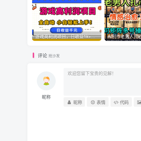
游戏高利润项目，日收益1k+，全自动，无需值守，解放双手，小白轻松上手【揭秘】
评论
抢沙发
昵称
昵称
表情
代码