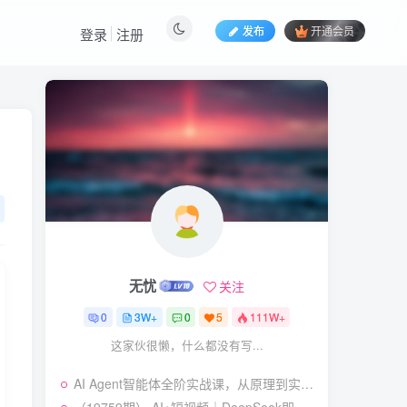
发布
开通会员
登录
注册
热门文章
视频号暴力变现玩法，感
1
人瞬间绘画赛道，手机电脑
均可
58
23天前
5.9
￥
（19404期）2026闲鱼
2
电商高需求卖法，长期稳定
可做，一单利润300
57
21天前
4.9
￥
无忧
关注
（19545期）AI短剧创
3
作：
0
3W+
0
5
111W+
ChatGPT+Seedance2.0教
55
13天前
2.9
￥
这家伙很懒，什么都没有写...
程，从零制作恶毒女配短
片，掌握脚本图片视频生成
（19538期）人性思维格
4
全流程
AI Agent智能体全阶实战课，从原理到实操，手把手搭建可自动运行的AI Agent
局短视频教学：20W博主亲