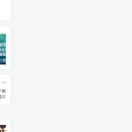
某公众号付费文章：30天足以让你在任何一个领域实现突破
一款软件自动零钱，可以矩阵操作，执行就有收入，傻瓜式点击即可_无忧资源社
（18012期）AI脱口秀爆款玩法课：抖音注册养号+AI人物图生成+爆款视频制作，零基础快速上手起号
篇
手教
成片