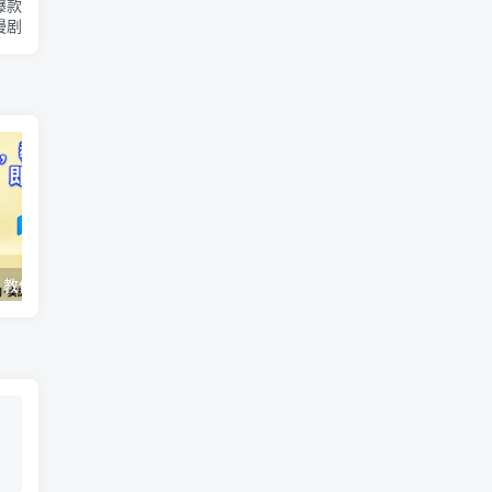
爆款
漫剧
AI变现实战课，教你如何利用AI快速賺钱，即使你是新手
2026全域投放进阶杭州3月线下课，抖音巨量千川进阶提升，撬动自然流量、连爆短视频、提升ROI