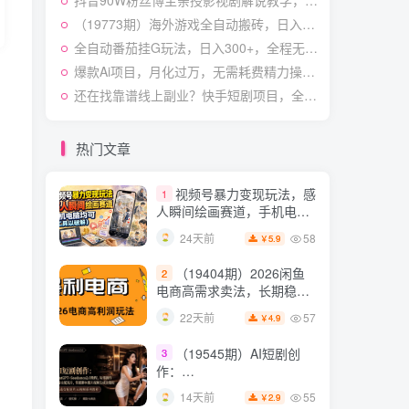
抖音90W粉丝博主亲授影视剧解说教学，选剧选题+文案模板+AI指令+剪辑配音+封面全流程变现，解锁精选独家收益
快速起号涨粉变现
54
28天前
4.9
￥
（19773期）海外游戏全自动搬砖，日入1000+，全天无人值守，绿色稳定！
全自动番茄挂G玩法，日入300+，全程无需人工，一台电脑即可开展【揭秘】
（19538期）人性思维格
5
局短视频教学：20W博主亲
爆款Ai项目，月化过万，无需耗费精力操作，稳健实现每月增收
授×标准化流程×字幕封面设
54
14天前
还在找靠谱线上副业？快手短剧项目，全程自动发布内容，不用熬夜做视频，轻松日入500+【揭秘】
3.9
￥
计×AI提示词×橱窗带货6W
件实战经验
短视频起号涨粉训练营：
6
全类目爆款剪辑实操，账号
热门文章
节奏规划复盘落地教程
54
17天前
2.9
￥
视频号暴力变现玩法，感
1
人瞬间绘画赛道，手机电脑
均可
58
24天前
5.9
￥
（19404期）2026闲鱼
2
电商高需求卖法，长期稳定
可做，一单利润300
57
22天前
4.9
￥
（19545期）AI短剧创
3
作：
ChatGPT+Seedance2.0教
55
14天前
2.9
￥
程，从零制作恶毒女配短