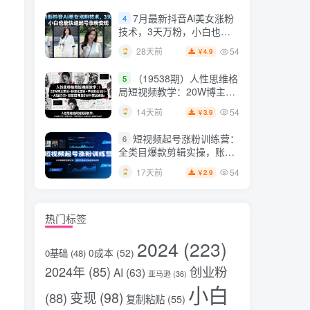
片，掌握脚本图片视频生成
7月最新抖音Ai美女涨粉
4
全流程
技术，3天万粉，小白也能
快速起号涨粉变现
54
28天前
4.9
￥
（19538期）人性思维格
5
局短视频教学：20W博主亲
授×标准化流程×字幕封面设
54
14天前
3.9
￥
计×AI提示词×橱窗带货6W
件实战经验
短视频起号涨粉训练营：
6
全类目爆款剪辑实操，账号
节奏规划复盘落地教程
54
17天前
2.9
￥
热门标签
2024
(223)
0成本
(52)
0基础
(48)
2024年
(85)
创业粉
AI
(63)
亚马逊
(36)
小白
变现
(98)
(88)
复制粘贴
(55)