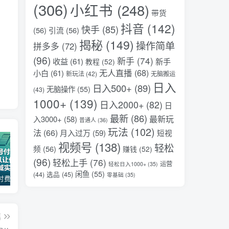
(306)
小红书
(248)
带货
抖音
(142)
快手
(85)
(56)
引流
(56)
揭秘
(149)
操作简单
拼多多
(72)
(96)
新手
(74)
收益
(61)
新手
教程
(52)
无人直播
(68)
小白
(61)
新玩法
(42)
无脑搬运
日入
日入500+
(89)
无脑操作
(55)
(43)
1000+
(139)
日入2000+
(82)
日
最新
(86)
最新玩
入3000+
(58)
普通人
(36)
玩法
(102)
法
(66)
月入过万
(59)
短视
视频号
(138)
轻松
频
(56)
赚钱
(52)
(96)
轻松上手
(76)
运营
轻松日入1000+
(35)
闲鱼
(55)
选品
(45)
(44)
零基础
(35)
某公众号付费文章：30天足以让你在任何一个领域实现突破
2026全域投放进阶杭州3月线下课，抖音巨量千川进阶提升，撬动自然流量、连爆短视频、提升ROI
（17411期）宠物行业六套实战课：抖音小红书双平台，剪辑直播全打通，学完宠物赛道月入3万+
篇