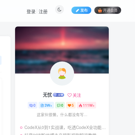
发布
开通会员
登录
注册
热门文章
视频号暴力变现玩法，感
1
人瞬间绘画赛道，手机电脑
均可
58
24天前
5.9
￥
（19404期）2026闲鱼
2
电商高需求卖法，长期稳定
可做，一单利润300
57
22天前
4.9
￥
无忧
关注
（19545期）AI短剧创
3
作：
0
3W+
0
5
111W+
ChatGPT+Seedance2.0教
55
14天前
2.9
￥
这家伙很懒，什么都没有写...
程，从零制作恶毒女配短
片，掌握脚本图片视频生成
7月最新抖音Ai美女涨粉
4
全流程
CodeX从0到1实战课，吃透CodeX全功能，零基础AI开发实战，从部署到高阶项目一键落地
技术，3天万粉，小白也能