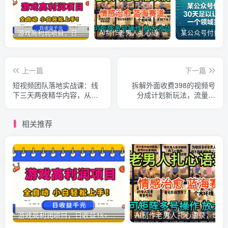
游戏高利润项目，日收益1k+，全自动，无需值守，解放双手，小白轻松上手【揭秘】
AI制作老男人扎心语录，5分钟一条，操作简单，流量非常大，保姆级教程
上一篇
下一篇
短视频团队落地实战课：线
拆解外面收费398的视频号
下三天两夜精华内容，从内
分成计划新玩法，流量很
容获客到私域成交全链路搭
大，每天2张左右收益
建团队
相关推荐
游戏高利润项目，日收益1k+，全自动，无需值守，解放双手，小白轻松上手【揭秘】
AI制作老男人扎心语录，5分钟一条，操