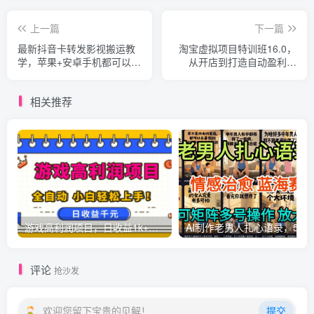
上一篇
下一篇
最新抖音卡转发影视搬运教
淘宝虚拟项目特训班16.0，
学，苹果+安卓手机都可以，
从开店到打造自动盈利店
需要特定抖音版本，效果自
铺，借助AI选品，单品收益
行测试
10W+（完结）
相关推荐
游戏高利润项目，日收益1k+，全自动，无需值守，解放双手，小白轻松上手【揭秘】
AI制作老男人扎心语录，5分钟一条，操
评论
抢沙发
欢迎您留下宝贵的见解！
提交