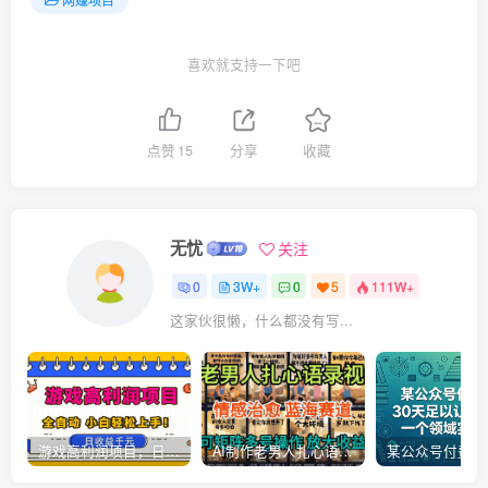
喜欢就支持一下吧
点赞
15
分享
收藏
无忧
关注
0
3W+
0
5
111W+
这家伙很懒，什么都没有写...
游戏高利润项目，日收益1k+，全自动，无需值守，解放双手，小白轻松上手【揭秘】
AI制作老男人扎心语录，5分钟一条，操作简单，流量非常大，保姆级教程