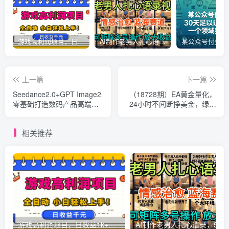
游戏高利润项目，日收益1k+，全自动，无需值守，解放双手，小白轻松上手【揭秘】
AI制作老男人扎心语录，5分钟一条，操作简单，流量非常大，保姆级教程
上一篇
下一篇
Seedance2.0+GPT Image2
（18728期）EA黄金量化，
零基础打造数码产品高端商
24小时不间断挣美金，绿色
业宣传片，让新手也能低成
稳定，日入1000+
本、高效率产出品牌级宣传
相关推荐
视频
游戏高利润项目，日收益1k+，全自动，无需值守，解放双手，小白轻松上手【揭秘】
AI制作老男人扎心语录，5分钟一条，操