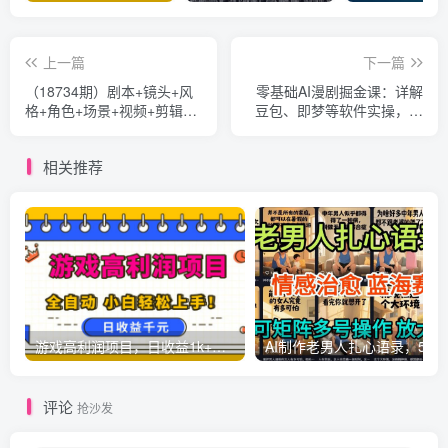
上一篇
下一篇
（18734期）剧本+镜头+风
零基础AI漫剧掘金课：详解
格+角色+场景+视频+剪辑，
豆包、即梦等软件实操，依
一套课强化AI漫剧核心能力
托文生图视频完成原创漫剧
制作
相关推荐
游戏高利润项目，日收益1k+，全自动，无需值守，解放双手，小白轻松上手【揭秘】
AI制作老男人扎心语录，5分钟一条，操
评论
抢沙发