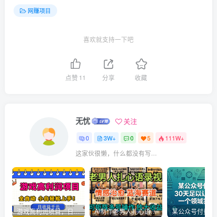
网赚项目
喜欢就支持一下吧
点赞
11
分享
收藏
无忧
关注
0
3W+
0
5
111W+
这家伙很懒，什么都没有写...
游戏高利润项目，日收益1k+，全自动，无需值守，解放双手，小白轻松上手【揭秘】
AI制作老男人扎心语录，5分钟一条，操作简单，流量非常大，保姆级教程