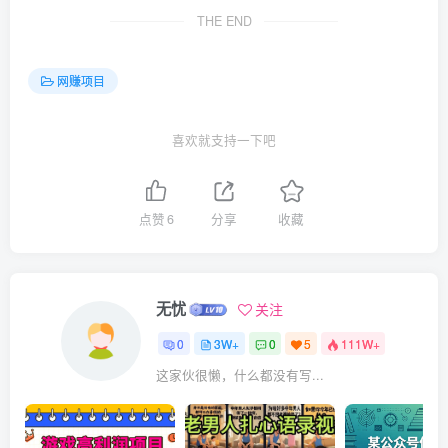
THE END
网赚项目
喜欢就支持一下吧
点赞
6
分享
收藏
无忧
关注
0
3W+
0
5
111W+
这家伙很懒，什么都没有写...