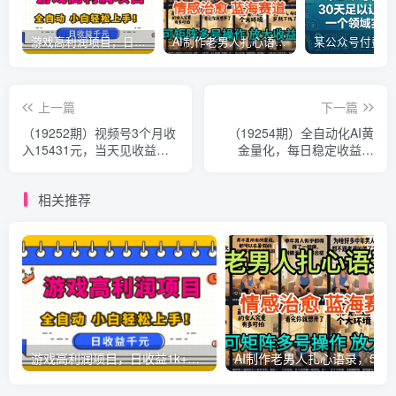
游戏高利润项目，日收益1k+，全自动，无需值守，解放双手，小白轻松上手【揭秘】
AI制作老男人扎心语录，5分钟一条，操作简单，流量非常大，保姆级教程
上一篇
下一篇
（19252期）视频号3个月收
（19254期）全自动化AI黄
入15431元，当天见收益，
金量化，每日稳定收益几
新手2天学会！
百，可放大，可随时变现！
相关推荐
游戏高利润项目，日收益1k+，全自动，无需值守，解放双手，小白轻松上手【揭秘】
AI制作老男人扎心语录，5分钟一条，操