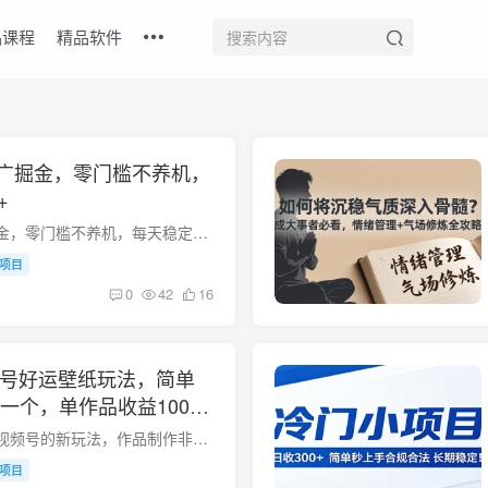
品课程
精品软件
广掘金，零门槛不养机，
+
安卓手机全新撸广掘金，零门槛不养机，每天稳定收益30+ 今天给小伙伴们分享一个柚子自己本人在做的看挂广告项目，目前做了小半个月，测试下来非常稳定 全程操作简单无难度，不需要额外的养机养...
项目
0
42
16
频号好运壁纸玩法，简单
一个，单作品收益1000
今天给大家带来一个视频号的新玩法，作品制作非常简单，ps模版一键操作，条条原创，利用人们的心理，流量非常爆炸，几分钟一条视频，小白也能轻松掌握！单条作品收益最高可达1000＋！课程目录1....
项目