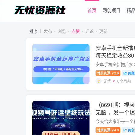
首页
网创项目
精
排序
发布
浏览
点赞
评论
更新
安卓手机全新撸
每天稳定收益30
付费资源
2.9
网赚
￥
无忧
6个月前
（8691期）视
无脑 ，发一个爆
＋
付费资源
4.9
网创
￥