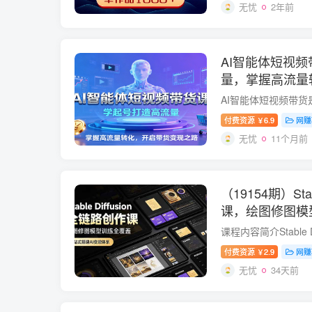
无忧
2年前
AI智能体短视
量，掌握高流量
付费资源
6.9
网赚
￥
无忧
11个月前
（19154期）Sta
课，绘图修图模
建AI变现体系
付费资源
2.9
网赚
￥
无忧
34天前