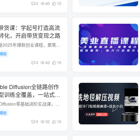
0
40
15
频带货课：学起号打造高流
转化，开启带货变现之路
AI智能体短视频带货是2025年爆款创业课程，聚焦起号+流量转化双核心。通过智能体账号搭建与高转化内容设计，实现新手3天破万播放、单条视频带货佣金超5000元的实战效果，让创业更简单直接。 课...
项目
0
42
15
ble Diffusion全链路创作
型训练全覆盖，一站式搭
课程内容简介Stable Diffusion零基础进阶实战课，聚焦本地AI绘图全能创作，循序渐进拆解全套实操技能。课程手把手讲解软件部署、环境配置、界面操作，解决安装报错、闪退难题；拆解各类基础模型...
项目
0
32
15