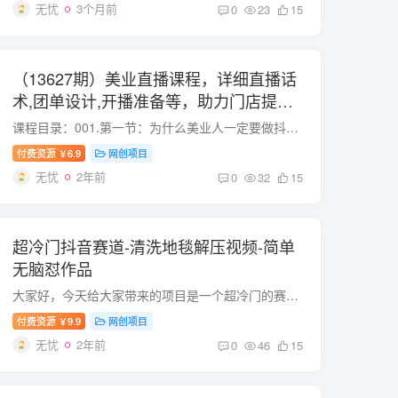
无忧
3个月前
0
23
15
（13627期）美业直播课程，详细直播话
术,团单设计,开播准备等，助力门店提升
业绩
课程目录：001.第一节：为什么美业人一定要做抖音同城直播.mp4002.第二节：团单直播人员与场景准备-上.mp4003.第三节：团单直播人员与场景准备-下.mp4004.第四节：直播间话术要如何设计-上.mp40...
付费资源
6.9
网创项目
￥
无忧
2年前
0
32
15
超冷门抖音赛道-清洗地毯解压视频-简单
无脑怼作品
大家好，今天给大家带来的项目是一个超冷门的赛道，就是地毯解压视频。 大家在刷短视频的时候一定刷到过这类作品，像修驴蹄子，洗地毯等这类比较解压的视频。这类视频的涨粉速度非常快，内容比...
付费资源
9.9
网创项目
￥
无忧
2年前
0
46
15