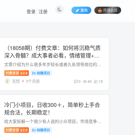
发布
开通会员
登录
注册
（18058期）付费文章：如何将沉稳气质
深入骨髓？成大事者必看，情绪管理+气
场修炼全攻略
文章介绍为什么很多年岁较长或者久处领导岗位的人，会让人感觉更加沉稳老练?着急是一个人很低级的情绪反应，它暴露了一个人的定力差。“遇到刺激马上就反应的人，大多成不了什么大事，而且事后...
付费资源
2.8
网赚项目
￥
无忧
3个月前
0
40
15
冷门小项目，日收300＋，简单秒上手合
规合法，长期稳定！
给大家拆解一个很少有人说的小众项目，市场竞争小，新手容易做起来。 不用大额投入，不用团队，一个人在家就能操作，非常适合单打独斗。 项目优势很明显：门槛低、操作简单、不挑人群、长期稳定...
付费资源
2.9
网赚项目
￥