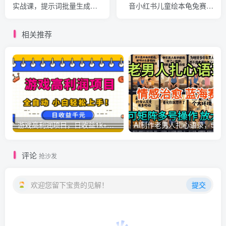
实战课，提示词批量生成分
音小红书儿童绘本龟兔赛跑
镜剧本，Gpt image+维洛全
视频，零基础小白也能轻松
流程教学助你AI变现
上手
相关推荐
游戏高利润项目，日收益1k+，全自动，无需值守，解放双手，小白轻松上手【揭秘】
AI制作老男人扎心语录，5分钟一条，操
评论
抢沙发
欢迎您留下宝贵的见解！
提交