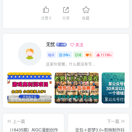
点赞
5
分享
收藏
无忧
关注
0
3W+
0
5
111W+
这家伙很懒，什么都没有写...
游戏高利润项目，日收益1k+，全自动，无需值守，解放双手，小白轻松上手【揭秘】
AI制作老男人扎心语录，5分钟一条，操作简单，流量非常大，保姆级教程
上一篇
下一篇
（18435期）AIGC漫剧创作
豆包＋即梦3.0+剪映制作抖