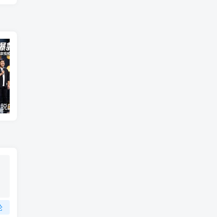
（18012期）AI脱口秀爆款玩法课：抖音注册养号+AI人物图生成+爆款视频制作，零基础快速上手起号
某大V大案纪实解说视频教学，可做伙伴计划、撸精选收益，视频号和支付宝分成计划均可
论