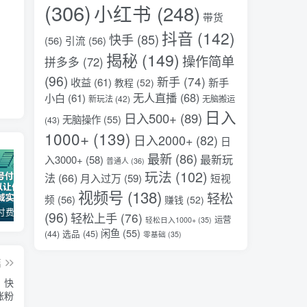
(306)
小红书
(248)
带货
抖音
(142)
快手
(85)
(56)
引流
(56)
揭秘
(149)
操作简单
拼多多
(72)
(96)
新手
(74)
收益
(61)
新手
教程
(52)
无人直播
(68)
小白
(61)
新玩法
(42)
无脑搬运
日入
日入500+
(89)
无脑操作
(55)
(43)
1000+
(139)
日入2000+
(82)
日
最新
(86)
最新玩
入3000+
(58)
普通人
(36)
玩法
(102)
法
(66)
月入过万
(59)
短视
视频号
(138)
轻松
频
(56)
赚钱
(52)
某公众号付费文章：30天足以让你在任何一个领域实现突破
2026全域投放进阶杭州3月线下课，抖音巨量千川进阶提升，撬动自然流量、连爆短视频、提升ROI
（17411期）宠物行业六套实战课：抖音小红书双平台，剪辑直播全打通，学完宠物赛道月入3万+
(96)
轻松上手
(76)
运营
轻松日入1000+
(35)
闲鱼
(55)
选品
(45)
(44)
零基础
(35)
篇
，快
涨粉