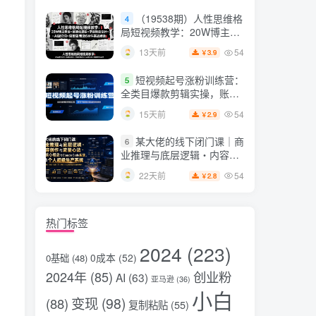
片，掌握脚本图片视频生成
（19538期）人性思维格
4
全流程
局短视频教学：20W博主亲
授×标准化流程×字幕封面设
54
13天前
3.9
￥
计×AI提示词×橱窗带货6W
件实战经验
短视频起号涨粉训练营：
5
全类目爆款剪辑实操，账号
节奏规划复盘落地教程
54
15天前
2.9
￥
某大佬的线下闭门课｜商
6
业推理与底层逻辑・内容创
作与流量心法・AI核心概念
54
22天前
2.8
￥
与Claude Code实战，打造
个人超级生产系统【录音
+图片】
热门标签
2024
(223)
0成本
(52)
0基础
(48)
2024年
(85)
创业粉
AI
(63)
亚马逊
(36)
小白
变现
(98)
(88)
复制粘贴
(55)