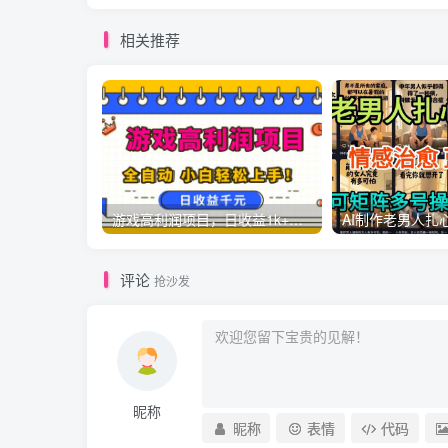
相关推荐
游戏高利润项目，日收益1k+，全自动，无需值守，解放双手，小白轻松上手【揭秘】
评论
抢沙发
昵称
昵称
表情
代码