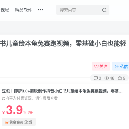
品课程
精品软件
小红书儿童绘本龟兔赛跑视频，零基础小白也能轻
关注
私信
0
48
9
豆包＋即梦3.0+剪映制作抖音小红书儿童绘本龟兔赛跑视频，零基础小白也能轻松上手
此内容为付费资源，请付费后查看
3.9
79
￥
￥
免费
黄金会员