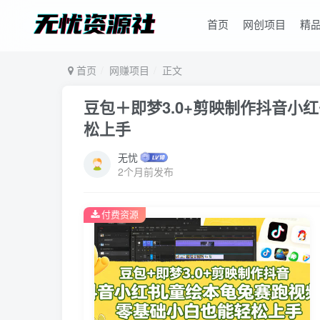
首页
网创项目
精
首页
网赚项目
正文
豆包＋即梦3.0+剪映制作抖音
松上手
无忧
2个月前发布
付费资源