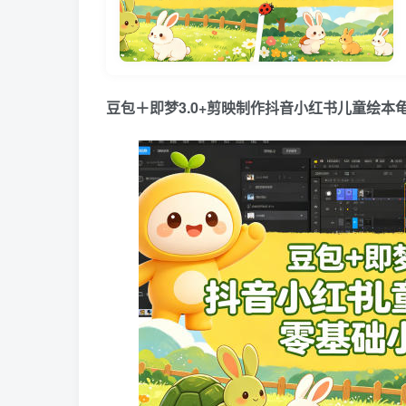
豆包＋即梦3.0+剪映制作抖音小红书儿童绘