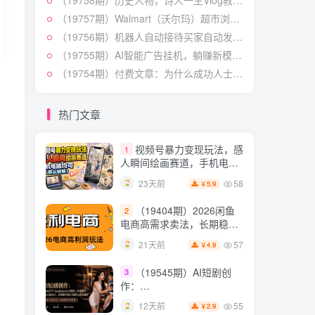
（19758期）历史人物，诗人一生Vlog教学， AI制作丨伙伴计划丨精选收益丨商单收徒 ，新领域红利期，抓紧做
授×标准化流程×字幕封面设
54
13天前
3.9
￥
计×AI提示词×橱窗带货6W
（19757期）Walmart（沃尔玛）超市浏览标注项目，单账号日收益20+ 单电脑日收益可达1000+带分佣机制
件实战经验
（19756期）机器人自动接待买家自动发货，跟着系统学拼多多虚拟月入1-5万
短视频起号涨粉训练营：
5
全类目爆款剪辑实操，账号
（19755期）AI智能广告挂机，躺赚新模式 设备托管运行，解放双手持续变现
节奏规划复盘落地教程
54
15天前
（19754期）付费文章：为什么成功人士的精力都很旺盛？
2.9
￥
某大佬的线下闭门课｜商
6
业推理与底层逻辑・内容创
热门文章
作与流量心法・AI核心概念
54
22天前
2.8
￥
与Claude Code实战，打造
视频号暴力变现玩法，感
1
个人超级生产系统【录音
人瞬间绘画赛道，手机电脑
+图片】
均可
58
23天前
5.9
￥
（19404期）2026闲鱼
2
电商高需求卖法，长期稳定
可做，一单利润300
57
21天前
4.9
￥
（19545期）AI短剧创
3
作：
ChatGPT+Seedance2.0教
55
12天前
2.9
￥
程，从零制作恶毒女配短