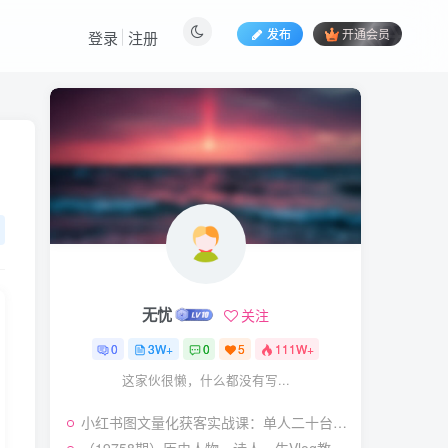
发布
开通会员
登录
注册
热门文章
视频号暴力变现玩法，感
1
人瞬间绘画赛道，手机电脑
均可
58
23天前
5.9
￥
（19404期）2026闲鱼
2
电商高需求卖法，长期稳定
可做，一单利润300
57
21天前
4.9
￥
无忧
关注
（19545期）AI短剧创
3
作：
0
3W+
0
5
111W+
ChatGPT+Seedance2.0教
55
12天前
2.9
￥
这家伙很懒，什么都没有写...
程，从零制作恶毒女配短
片，掌握脚本图片视频生成
（19538期）人性思维格
4
全流程
小红书图文量化获客实战课：单人二十台设备矩阵搭建，标准化流程高效批量引流获客
局短视频教学：20W博主亲