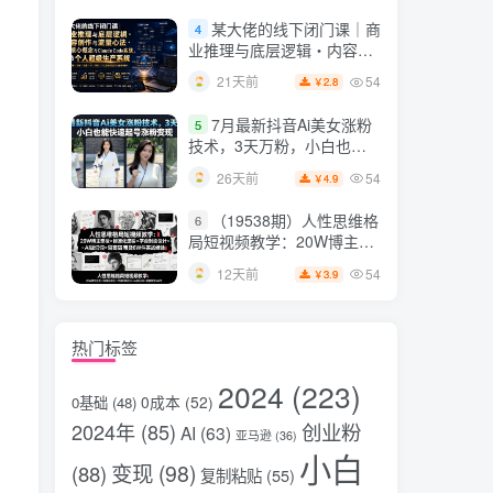
片，掌握脚本图片视频生成
某大佬的线下闭门课｜商
4
全流程
业推理与底层逻辑・内容创
作与流量心法・AI核心概念
54
21天前
2.8
￥
与Claude Code实战，打造
个人超级生产系统【录音
7月最新抖音Ai美女涨粉
5
+图片】
技术，3天万粉，小白也能
快速起号涨粉变现
54
26天前
4.9
￥
（19538期）人性思维格
6
局短视频教学：20W博主亲
授×标准化流程×字幕封面设
54
12天前
3.9
￥
计×AI提示词×橱窗带货6W
件实战经验
热门标签
2024
(223)
0成本
(52)
0基础
(48)
2024年
(85)
创业粉
AI
(63)
亚马逊
(36)
小白
变现
(98)
(88)
复制粘贴
(55)