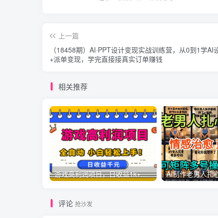
上一篇
（18458期）AI·PPT设计变现实战训练营，从0到1学AI
+派单变现，学完直接接真实订单赚钱
相关推荐
游戏高利润项目，日收益1k+，全自动，无需值守，解放双手，小白轻松上手【揭秘】
评论
抢沙发