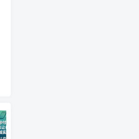
某公众号付费文章：30天足以让你在任何一个领域实现突破
2026全域投放进阶杭州3月线下课，抖音巨量千川进阶提升，撬动自然流量、连爆短视频、提升ROI
（17411期）宠物行业六套实战课：抖音小红书双平台，剪辑直播全打通，学完宠物赛道月入3万+