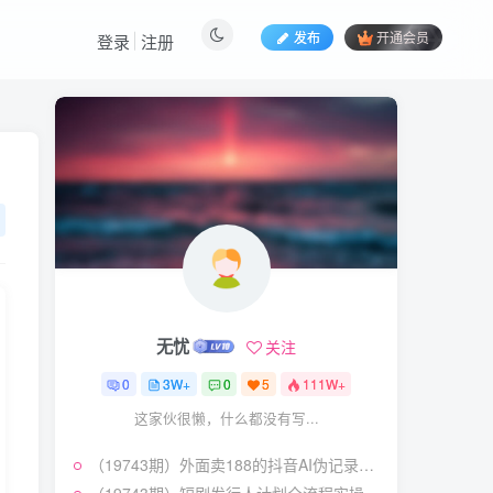
发布
开通会员
登录
注册
热门文章
视频号暴力变现玩法，感
1
人瞬间绘画赛道，手机电脑
均可
58
22天前
5.9
￥
（19404期）2026闲鱼
2
电商高需求卖法，长期稳定
可做，一单利润300
57
20天前
4.9
￥
无忧
关注
（19545期）AI短剧创
3
作：
0
3W+
0
5
111W+
ChatGPT+Seedance2.0教
55
12天前
2.9
￥
这家伙很懒，什么都没有写...
程，从零制作恶毒女配短
片，掌握脚本图片视频生成
某大佬的线下闭门课｜商
4
全流程
（19743期）外面卖188的抖音AI伪记录片赛道掘金全攻略；从选题到发布十一大环节拆解，零基础也能做出高流量真实感内容
业推理与底层逻辑・内容创