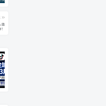
篇
人值
作！
2026全域投放进阶杭州3月线下课，抖音巨量千川进阶提升，撬动自然流量、连爆短视频、提升ROI
（17411期）宠物行业六套实战课：抖音小红书双平台，剪辑直播全打通，学完宠物赛道月入3万+