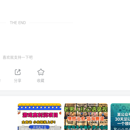
THE END
喜欢就支持一下吧
2
分享
收藏
游戏高利润项目，日收益1k+，全自动，无需值守，解放双手，小白轻松上手【揭秘】
AI制作老男人扎心语录，5分钟一条，操作简单，流量非常大，保姆级教程