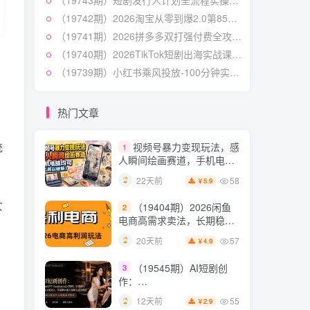
（19743期）短剧发行人计划全流程实操教程；从账号定位到选剧剪辑再到发布技巧，零基础也能快速上手出单
作与流量心法・AI核心概念
54
21天前
2.8
￥
与Claude Code实战，打造
（19742期）2026淘宝从零到爆2.0第85期；主推款五项高权重初始设置，改销量评晒秒单快速破零积累基础权重
个人超级生产系统【录音
（19741期）2026拼多多双打强付费全攻略-62期；成本推广加托管双剑合璧，系统讲解7种付费玩法优劣势与选择策略
7月最新抖音Ai美女涨粉
5
+图片】
技术，3天万粉，小白也能
（19740期）2026TikTok短剧出海实战课：IAA广告分账×IAP付费变现×账号搭建×平台规则×双轨爆发×回款全流程
快速起号涨粉变现
54
26天前
（19739期）小红书乘风投放-100分钟实操课｜开户返点·标准投搭建·莱卡定向，新店建模撬动笔记自然流量全套教学
4.9
￥
（19538期）人性思维格
6
局短视频教学：20W博主亲
热门文章
授×标准化流程×字幕封面设
54
12天前
3.9
￥
计×AI提示词×橱窗带货6W
统
视频号暴力变现玩法，感
1
件实战经验
人瞬间绘画赛道，手机电脑
均可
58
22天前
5.9
￥
女
（19404期）2026闲鱼
2
电商高需求卖法，长期稳定
可做，一单利润300
57
20天前
4.9
￥
（19545期）AI短剧创
3
作：
ChatGPT+Seedance2.0教
55
12天前
2.9
￥
程，从零制作恶毒女配短