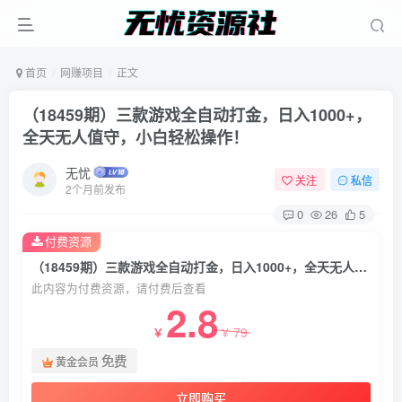
首页
网赚项目
正文
（18459期）三款游戏全自动打金，日入1000+，
全天无人值守，小白轻松操作！
无忧
关注
私信
2个月前发布
0
26
5
付费资源
（18459期）三款游戏全自动打金，日入1000+，全天无人值守，小白轻松操作！
此内容为付费资源，请付费后查看
2.8
79
￥
￥
免费
黄金会员
立即购买