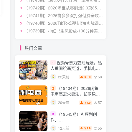
（19743期）短剧发行人计划全流程实操教程；从账号定位到选剧剪辑再到发布技巧，零基础也能快速上手出单
54
26天前
4.9
￥
（19742期）2026淘宝从零到爆2.0第85期；主推款五项高权重初始设置，改销量评晒秒单快速破零积累基础权重
（19538期）人性思维格
5
（19741期）2026拼多多双打强付费全攻略-62期；成本推广加托管双剑合璧，系统讲解7种付费玩法优劣势与选择策略
局短视频教学：20W博主亲
（19740期）2026TikTok短剧出海实战课：IAA广告分账×IAP付费变现×账号搭建×平台规则×双轨爆发×回款全流程
授×标准化流程×字幕封面设
54
12天前
3.9
￥
（19739期）小红书乘风投放-100分钟实操课｜开户返点·标准投搭建·莱卡定向，新店建模撬动笔记自然流量全套教学
计×AI提示词×橱窗带货6W
件实战经验
短视频起号涨粉训练营：
6
全类目爆款剪辑实操，账号
热门文章
节奏规划复盘落地教程
54
15天前
2.9
￥
视频号暴力变现玩法，感
1
人瞬间绘画赛道，手机电脑
均可
58
22天前
5.9
￥
（19404期）2026闲鱼
2
电商高需求卖法，长期稳定
可做，一单利润300
57
20天前
4.9
￥
（19545期）AI短剧创
3
作：
ChatGPT+Seedance2.0教
55
12天前
2.9
￥
程，从零制作恶毒女配短