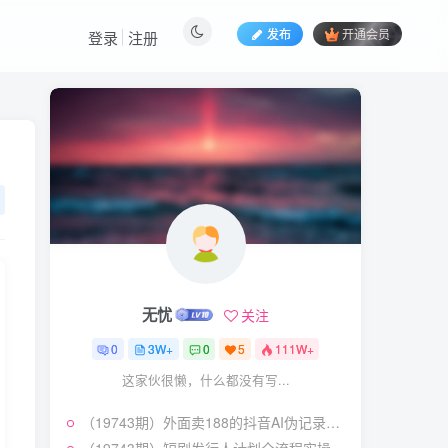
发布
开通会员
登录
注册
热门文章
视频号暴力变现玩法，感
1
人瞬间绘画赛道，手机电脑
均可
58
22天前
5.9
￥
（19404期）2026闲鱼
2
电商高需求卖法，长期稳定
可做，一单利润300
57
20天前
4.9
￥
无忧
关注
（19545期）AI短剧创
3
作：
0
3W+
0
5
111W+
ChatGPT+Seedance2.0教
55
12天前
2.9
￥
程，从零制作恶毒女配短
这家伙很懒，什么都没有写...
片，掌握脚本图片视频生成
7月最新抖音Ai美女涨粉
4
全流程
（19743期）外面卖188的抖音AI伪记录片赛道掘金全攻略；从选题到发布十一大环节拆解，零基础也能做出高流量真实感内容
技术，3天万粉，小白也能
快速起号涨粉变现