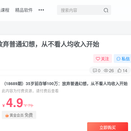
品课程
精品软件
万：放弃普通幻想，从不看人均收入开始
关注
私信
0
26
14
（18689期）35岁前存够100万：放弃普通幻想，从不看人均收入开始
此内容为付费资源，请付费后查看
4.9
79
￥
￥
免费
黄金会员
立即购买