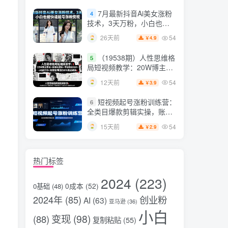
片，掌握脚本图片视频生成
7月最新抖音Ai美女涨粉
4
全流程
技术，3天万粉，小白也能
快速起号涨粉变现
54
26天前
4.9
￥
（19538期）人性思维格
5
局短视频教学：20W博主亲
授×标准化流程×字幕封面设
54
12天前
3.9
￥
计×AI提示词×橱窗带货6W
件实战经验
短视频起号涨粉训练营：
6
全类目爆款剪辑实操，账号
节奏规划复盘落地教程
54
15天前
2.9
￥
热门标签
2024
(223)
0成本
(52)
0基础
(48)
2024年
(85)
创业粉
AI
(63)
亚马逊
(36)
小白
变现
(98)
(88)
复制粘贴
(55)