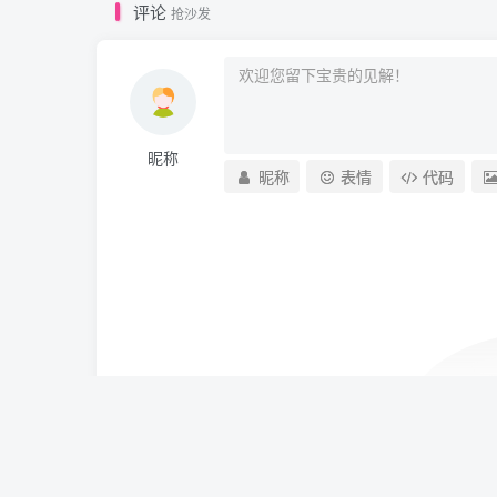
评论
抢沙发
昵称
昵称
表情
代码