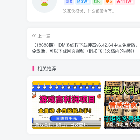
0
3W+
0
5
111W+
这家伙很懒，什么都没有写...
上一篇
（18688期）IDM多线程下载神器v6.42.64中文免费版
免激活，可以下载网页视频（例如飞书文档内的视频）
相关推荐
游戏高利润项目，日收益1k+，全自动，无需值守，解放双手，小白轻松上手【揭秘】