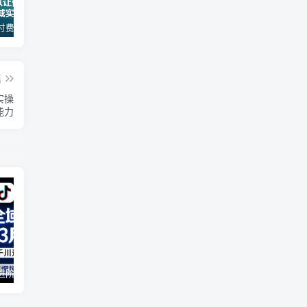
某公众号付费文章：30天足以让你在任何一个领域实现突破
（18012期）AI脱口秀爆款玩法课：抖音注册养号+AI人物图生成+爆款视频制作，零基础快速上手起号
AI变现实战课，教你如何利用AI快速賺钱，即使你是新手
篇
实操
能力
2026全域投放进阶杭州3月线下课，抖音巨量千川进阶提升，撬动自然流量、连爆短视频、提升ROI
（17411期）宠物行业六套实战课：抖音小红书双平台，剪辑直播全打通，学完宠物赛道月入3万+