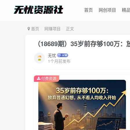
首页
网创项目
精
首页
网赚项目
正文
（18689期）35岁前存够100
无忧
1个月前发布
付费资源